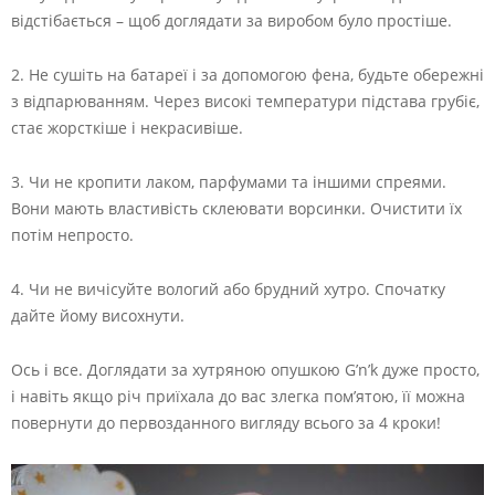
відстібається – щоб доглядати за виробом було простіше.
2. Не сушіть на батареї і за допомогою фена, будьте обережні
з відпарюванням. Через високі температури підстава грубіє,
стає жорсткіше і некрасивіше.
3. Чи не кропити лаком, парфумами та іншими спреями.
Вони мають властивість склеювати ворсинки. Очистити їх
потім непросто.
4. Чи не вичісуйте вологий або брудний хутро. Спочатку
дайте йому висохнути.
Ось і все. Доглядати за хутряною опушкою G’n’k дуже просто,
і навіть якщо річ приїхала до вас злегка пом’ятою, її можна
повернути до первозданного вигляду всього за 4 кроки!