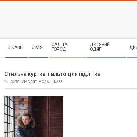
Skip
to
content
Secondary
САД ТА
ДИТЯЧИЙ
ЦІКАВЕ
СІМ’Я
ДИ
Navigation
ГОРОД
ОДЯГ
Menu
Стильна куртка-пальто для підлітка
IN:
ДИТЯЧИЙ ОДЯГ
,
МОДА
,
ЦІКАВЕ