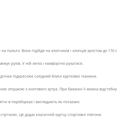
ю на пальто. Вона підійде на хлопчиків і хлопців зростом до 170 
ежує рухів. У ній легко і комфортно рухатися.
Відтінки підкреслює солідний блиск курткової тканини.
ною опушкою з єнотового хутра. При бажанні її можна відстебну
ітні в переборках і виглядають як потаємні.
стрічкою. Це додає класичній куртці спортивні півтони.