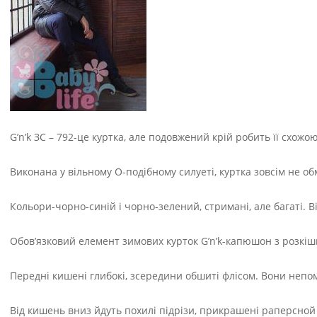
G’n’k ЗС – 792-це куртка, але подовжений крій робить її схожо
Виконана у вільному О-подібному силуеті, куртка зовсім не обм
Кольори-чорно-синій і чорно-зелений,
стримані, але багаті. 
Обов’язковий елемент зимових курток G’n’k-капюшон з розкіш
Передні кишені глибокі, зсередини обшиті флісом. Вони непом
Від кишень вниз йдуть похилі підрізи, прикрашені раперсной 