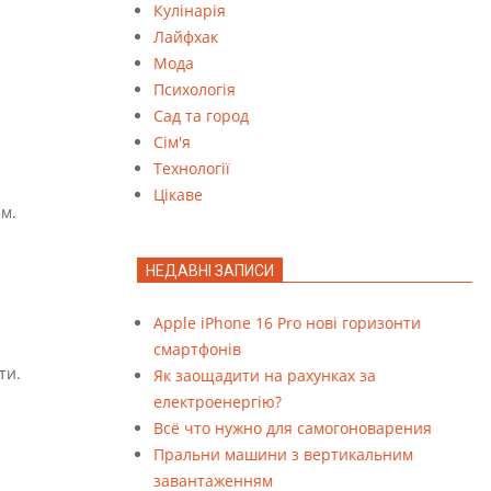
Кулінарія
Лайфхак
Мода
Психологія
Сад та город
Сім'я
Технології
Цікаве
см.
НЕДАВНІ ЗАПИСИ
Apple iPhone 16 Pro нові горизонти
смартфонів
ти.
Як заощадити на рахунках за
електроенергію?
Всё что нужно для самогоноварения
Пральни машини з вертикальним
завантаженням