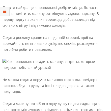
Почати найкраще з правильної добірки місця. Як часто
можна помітити, малину розміщують уздовж паркану. В
першу чергу паркан як перешкода добре захищає від
сильного вітру і від зимових холодів.
Садити рослину краще на південній стороні, щоб на
врожайність не впливало сусідство овочів, розсадження
потрібно робити правильно.
Не можна садити поруч з малиною картопля, помідори,
вишню, яблуні, грушу та інші плодові дерева, а також
полуницю.
Садити малину потрібно в одну лунку по два саджанця з
відстанню між лунками в сімдесят-вісімдесят сантиметрів.