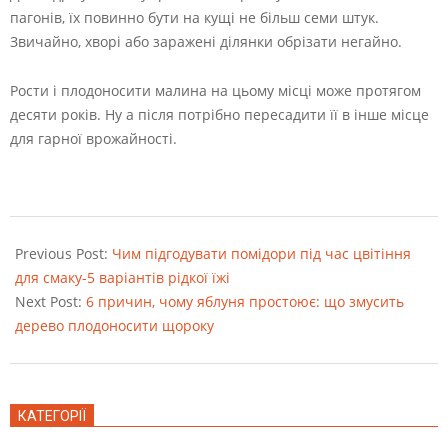
пагонів, їх повинно бути на кущі не більш семи штук.
Звичайно, хворі або заражені ділянки обрізати негайно.
Рости і плодоносити малина на цьому місці може протягом
десяти років. Ну а після потрібно пересадити її в інше місце
для гарної врожайності.
2022-
08-
Previous Post:
Чим підгодувати помідори під час цвітіння
24
для смаку-5 варіантів рідкої їжі
Next Post:
6 причин, чому яблуня простоює: що змусить
дерево плодоносити щороку
КАТЕГОРІЇ