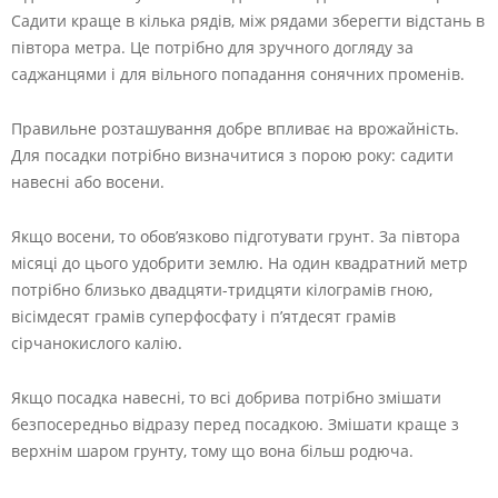
Садити краще в кілька рядів, між рядами зберегти відстань в
півтора метра. Це потрібно для зручного догляду за
саджанцями і для вільного попадання сонячних променів.
Правильне розташування добре впливає на врожайність.
Для посадки потрібно визначитися з порою року: садити
навесні або восени.
Якщо восени, то обов’язково підготувати грунт. За півтора
місяці до цього удобрити землю. На один квадратний метр
потрібно близько двадцяти-тридцяти кілограмів гною,
вісімдесят грамів суперфосфату і п’ятдесят грамів
сірчанокислого калію.
Якщо посадка навесні, то всі добрива потрібно змішати
безпосередньо відразу перед посадкою. Змішати краще з
верхнім шаром грунту, тому що вона більш родюча.