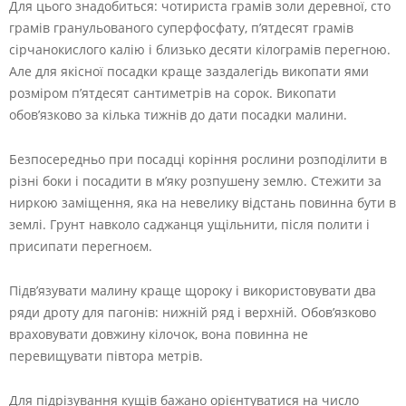
Для цього знадобиться: чотириста грамів золи деревної, сто
грамів гранульованого суперфосфату, п’ятдесят грамів
сірчанокислого калію і близько десяти кілограмів перегною.
Але для якісної посадки краще заздалегідь викопати ями
розміром п’ятдесят сантиметрів на сорок. Викопати
обов’язково за кілька тижнів до дати посадки малини.
Безпосередньо при посадці коріння рослини розподілити в
різні боки і посадити в м’яку розпушену землю. Стежити за
ниркою заміщення, яка на невелику відстань повинна бути в
землі. Грунт навколо саджанця ущільнити, після полити і
присипати перегноєм.
Підв’язувати малину краще щороку і використовувати два
ряди дроту для пагонів: нижній ряд і верхній. Обов’язково
враховувати довжину кілочок, вона повинна не
перевищувати півтора метрів.
Для підрізування кущів бажано орієнтуватися на число