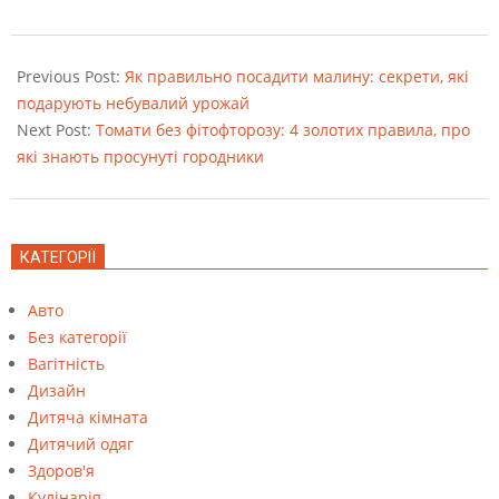
2022-
08-
Previous Post:
Як правильно посадити малину: секрети, які
24
подарують небувалий урожай
Next Post:
Томати без фітофторозу: 4 золотих правила, про
які знають просунуті городники
КАТЕГОРІЇ
Авто
Без категорії
Вагітність
Дизайн
Дитяча кімната
Дитячий одяг
Здоров'я
Кулінарія