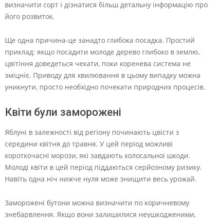
визначити сорт і дізнатися більш детальну інформацію про
його розвиток.
Ще одна причина-це занадто глибока посадка. Простий
приклад: якщо посадити молоде дерево глибоко в землю,
цвітіння доведеться чекати, поки коренева система не
зміцніє. Приводу для хвилювання в цьому випадку можна
уникнути, просто необхідно почекати природних процесів.
Квіти були заморожені
Яблуні в залежності від регіону починають цвісти з
середини квітня до травня. У цей період можливі
короткочасні морози, які завдають колосальної шкоди.
Молоді квіти в цей період піддаються серйозному ризику.
Навіть одна ніч нижче нуля може знищити весь урожай.
Заморожені бутони можна визначити по коричневому
знебарвлення. Якщо вони залишилися неушкодженими,