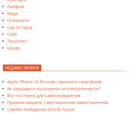
Лайфхак
Мода
Психологія
Сад та город
Сім'я
Технології
Цікаве
НЕДАВНІ ЗАПИСИ
Apple iPhone 16 Pro нові горизонти смартфонів
Як заощадити на рахунках за електроенергію?
Всё что нужно для самогоноварения
Пральни машини з вертикальним завантаженням
Cімейні екобудинки Gnizdo house