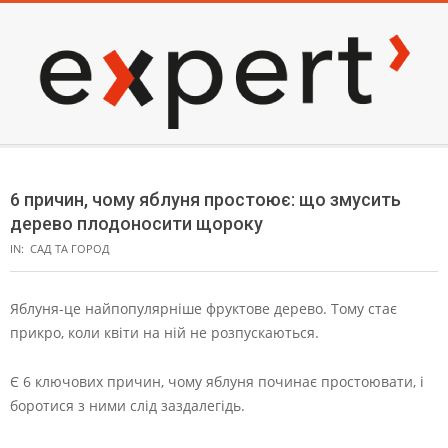
Skip
to
content
EXPERT
Secondary
Navigation
6 причин, чому яблуня простоює: що змусить
Menu
дерево плодоносити щороку
IN:
САД ТА ГОРОД
Яблуня-це найпопулярніше фруктове дерево. Тому стає
прикро, коли квіти на ній не розпускаються.
Є 6 ключових причин, чому яблуня починає простоювати, і
боротися з ними слід заздалегідь.