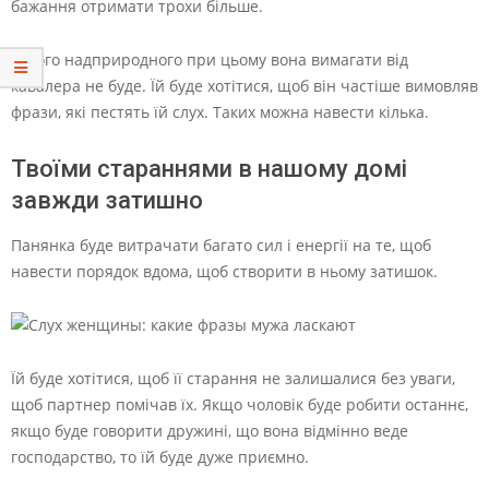
бажання отримати трохи більше.
Нічого надприродного при цьому вона вимагати від
кавалера не буде. Їй буде хотітися, щоб він частіше вимовляв
фрази, які пестять їй слух. Таких можна навести кілька.
Твоїми стараннями в нашому домі
завжди затишно
Панянка буде витрачати багато сил і енергії на те, щоб
навести порядок вдома, щоб створити в ньому затишок.
Їй буде хотітися, щоб її старання не залишалися без уваги,
щоб партнер помічав їх. Якщо чоловік буде робити останнє,
якщо буде говорити дружині, що вона відмінно веде
господарство, то їй буде дуже приємно.