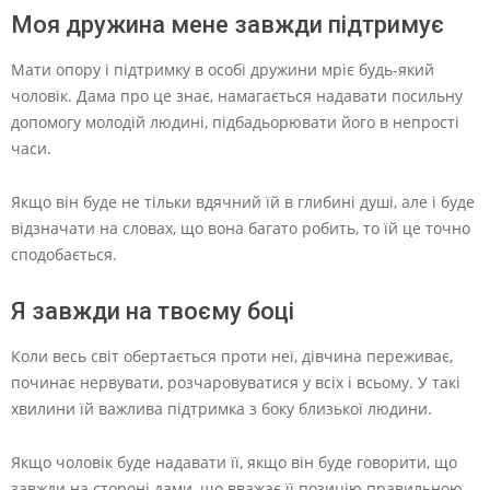
Моя дружина мене завжди підтримує
Мати опору і підтримку в особі дружини мріє будь-який
чоловік. Дама про це знає, намагається надавати посильну
допомогу молодій людині, підбадьорювати його в непрості
часи.
Якщо він буде не тільки вдячний їй в глибині душі, але і буде
відзначати на словах, що вона багато робить, то їй це точно
сподобається.
Я завжди на твоєму боці
Коли весь світ обертається проти неї, дівчина переживає,
починає нервувати, розчаровуватися у всіх і всьому. У такі
хвилини їй важлива підтримка з боку близької людини.
Якщо чоловік буде надавати її, якщо він буде говорити, що
завжди на стороні дами, що вважає її позицію правильною,