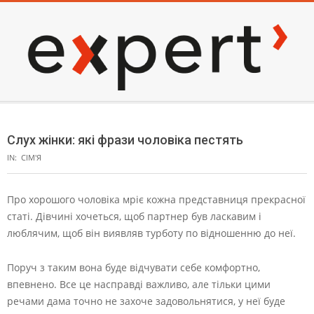
Skip
to
content
EXPERT
Secondary
Navigation
Слух жінки: які фрази чоловіка пестять
Menu
IN:
СІМ'Я
Про хорошого чоловіка мріє кожна представниця прекрасної
статі. Дівчині хочеться, щоб партнер був ласкавим і
люблячим, щоб він виявляв турботу по відношенню до неї.
Поруч з таким вона буде відчувати себе комфортно,
впевнено. Все це насправді важливо, але тільки цими
речами дама точно не захоче задовольнятися, у неї буде