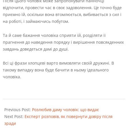
Після цього чоловік може запропонувати панночці
відпочити, провести час в своє задоволення. Це точно буде
приємно їй, оскільки вона втомлюється, вибивається з сил і
на роботі, і займаючись побутом.
Та й саме бажання чоловіка сприяти їй, розділяти її
прагнення до наведення порядку і вирішення повсякденних
завдань доведеться дамі до душі.
Всі ці фрази хлопцеві варто вимовляти своїй дружині. В
такому випадку вона буде бачити в ньому ідеального
чоловіка.
2022-
08-
Previous Post:
Розлюбив даму чоловік: що видає
24
Next Post:
Експерт розповів, як повернути довіру після
зради