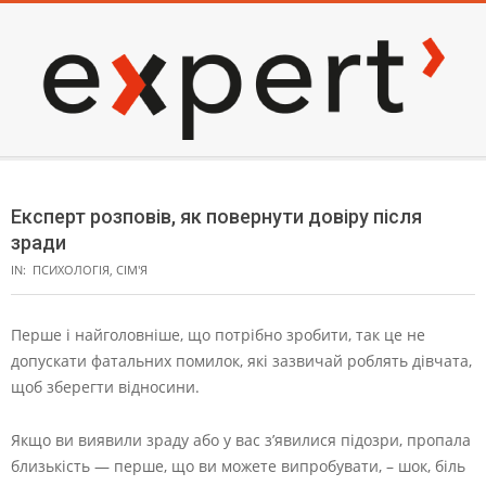
Skip
to
content
EXPERT
Secondary
Navigation
Експерт розповів, як повернути довіру після
Menu
зради
IN:
ПСИХОЛОГІЯ
,
СІМ'Я
Перше і найголовніше, що потрібно зробити, так це не
допускати фатальних помилок, які зазвичай роблять дівчата,
щоб зберегти відносини.
Якщо ви виявили зраду або у вас з’явилися підозри, пропала
близькість — перше, що ви можете випробувати, – шок, біль