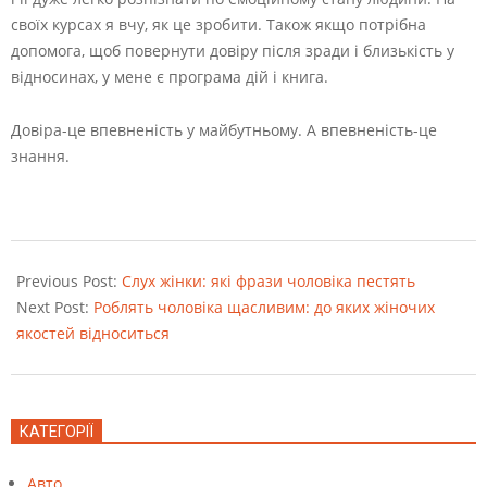
своїх курсах я вчу, як це зробити. Також якщо потрібна
допомога, щоб повернути довіру після зради і близькість у
відносинах, у мене є програма дій і книга.
Довіра-це впевненість у майбутньому. А впевненість-це
знання.
2022-
08-
Previous Post:
Слух жінки: які фрази чоловіка пестять
24
Next Post:
Роблять чоловіка щасливим: до яких жіночих
якостей відноситься
КАТЕГОРІЇ
Авто