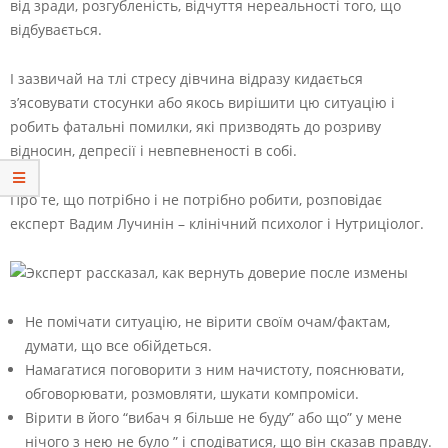
від зради, розгубленість, відчуття нереальності того, що
відбувається.
І зазвичай на тлі стресу дівчина відразу кидається
з’ясовувати стосунки або якось вирішити цю ситуацію і
робить фатальні помилки, які призводять до розриву
відносин, депресії і невпевненості в собі.
Про те, що потрібно і не потрібно робити, розповідає
експерт Вадим Лучинін – клінічний психолог і Нутриціолог.
Не помічати ситуацію, не вірити своїм очам/фактам,
думати, що все обійдеться.
Намагатися поговорити з ним начистоту, пояснювати,
обговорювати, розмовляти, шукати компроміси.
Вірити в його “вибач я більше не буду” або що” у мене
нічого з нею не було ” і сподіватися, що він сказав правду.