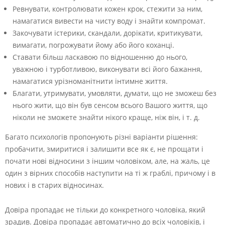
Ревнувати, контролювати кожен крок, стежити за ним,
намагатися вивести на чисту воду і знайти компромат.
Закочувати істерики, скандали, дорікати, критикувати,
вимагати, погрожувати йому або його коханці.
Ставати більш ласкавою по відношенню до нього,
уважною і турботливою, виконувати всі його бажання,
намагатися урізноманітнити інтимне життя.
Благати, утримувати, умовляти, думати, що не зможеш без
нього жити, що він був сенсом всього Вашого життя, що
ніколи не зможете знайти нікого краще, ніж він, і т. д.
Багато психологів пропонують різні варіанти рішення:
пробачити, змиритися і залишити все як є, не прощати і
почати нові відносини з іншим чоловіком, але, на жаль, це
один з вірних способів наступити на ті ж граблі, причому і в
нових і в старих відносинах.
Довіра пропадає не тільки до конкретного чоловіка, який
зрадив. Довіра пропадає автоматично до всіх чоловіків, і