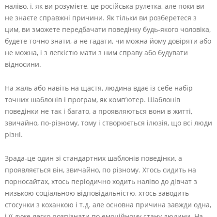
наліво, і, як ви розумієте, це російська рулетка, але поки ви
не знаєте справжні причини. Як тільки ви розберетеся з
цим, ви зможете передбачати поведінку будь-якого чоловіка,
будете точно знати, а не гадати, чи можна йому довіряти або
не можна, і з легкістю мати з ним справу або будувати
відносини.
На жаль або навіть на щастя, людина вдає із себе набір
точних шаблонів і програм, як комп’ютер. Шаблонів
поведінки не так і багато, а проявляються вони в житті,
звичайно, по-різному, тому і створюється ілюзія, що всі люди
різні.
Зрада-це один зі стандартних шаблонів поведінки, а
проявляється він, звичайно, по різному. Хтось сидить на
порносайтах, хтось періодично ходить наліво до дівчат з
низькою соціальною відповідальністю, хтось заводить
стосунки з коханкою і т.д. але основна причина завжди одна,
і її дуже легко розпізнати по емоційному стану людини. На