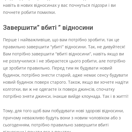
навіть в нових відносинах у вас почнуться підозри і ви
почнете робити помилки.
Завершити” вбиті ” відносини
Перше і найважливіше, що вам потрібно зробити, так це
правильно завершити “убиті” відносини. Так, не дивуйтеся!
Вам потрібно завершити “вбиті відносини”, навіть якщо ви
не розлучилися і не збираєтеся цього робити, але потрібно
це зробити правильно. Перед тим як будувати новий
будинок, потрібно знести старий, адже немає сенсу будувати
новий будинок поверх старого. Також, якщо ви хочете надіти
колготки, ви ж не одягаєте їх поверх джинсів, спочатку
потрібно зняти джинси, інакше вийде клоунада. Так і в житті!
Тому, для того щоб вам побудувати нові здорові відносини,
причому неважливо будуть вони з новим чоловіком або з
сьогоденням, потрібно правильно завершити вбиті
відносини і почати все з початку.