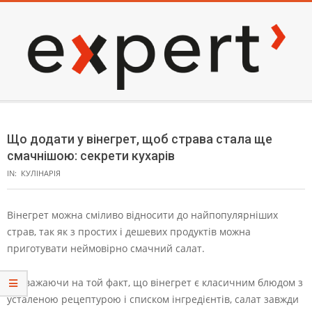
Skip
to
content
EXPERT
Secondary
Navigation
Що додати у вінегрет, щоб страва стала ще
Menu
смачнішою: секрети кухарів
IN:
КУЛІНАРІЯ
Вінегрет можна сміливо відносити до найпопулярніших
страв, так як з простих і дешевих продуктів можна
приготувати неймовірно смачний салат.
Незважаючи на той факт, що вінегрет є класичним блюдом з
усталеною рецептурою і списком інгредієнтів, салат завжди