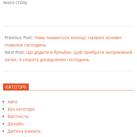
якого столу.
2022-
08-
Previous Post:
Чому ламаються млинці: названі основні
23
помилки господинь
Next Post:
Що додати в бульйон, щоб прибрати неприємний
запах: 4 секрету досвідчених господинь
КАТЕГОРІЇ
Авто
Без категорії
Вагітність
Дизайн
Дитяча кімната