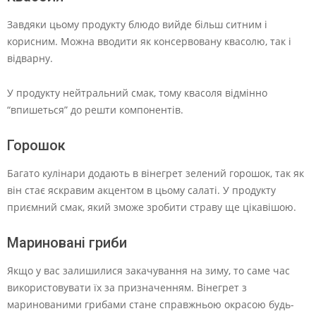
Завдяки цьому продукту блюдо вийде більш ситним і
корисним. Можна вводити як консервовану квасолю, так і
відварну.
У продукту нейтральний смак, тому квасоля відмінно
“впишеться” до решти компонентів.
Горошок
Багато кулінари додають в вінегрет зелений горошок, так як
він стає яскравим акцентом в цьому салаті. У продукту
приємний смак, який зможе зробити страву ще цікавішою.
Мариновані гриби
Якщо у вас залишилися закачування на зиму, то саме час
використовувати їх за призначенням. Вінегрет з
маринованими грибами стане справжньою окрасою будь-