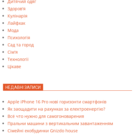
Дитячий одяг
Здоров'я
Кулінарія
Лайфхак
Мода
Психологія
Сад та город
Сім'я
Технології
Цікаве
НЕДАВНІ ЗАПИСИ
Apple iPhone 16 Pro нові горизонти смартфонів
Як заощадити на рахунках за електроенергію?
Всё что нужно для самогоноварения
Пральни машини з вертикальним завантаженням
Cімейні екобудинки Gnizdo house