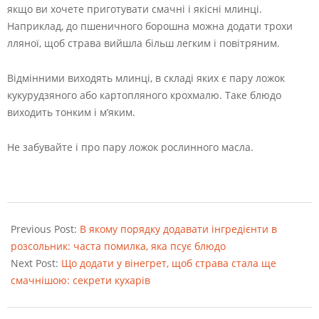
якщо ви хочете приготувати смачні і якісні млинці.
Наприклад, до пшеничного борошна можна додати трохи
лляної, щоб страва вийшла більш легким і повітряним.
Відмінними виходять млинці, в складі яких є пару ложок
кукурудзяного або картопляного крохмалю. Таке блюдо
виходить тонким і м’яким.
Не забувайте і про пару ложок рослинного масла.
2022-
08-
Previous Post:
В якому порядку додавати інгредієнти в
23
розсольник: часта помилка, яка псує блюдо
Next Post:
Що додати у вінегрет, щоб страва стала ще
смачнішою: секрети кухарів