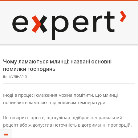
Skip
to
content
EXPERT
Secondary
Navigation
Чому ламаються млинці: названі основні
Menu
помилки господинь
IN:
КУЛІНАРІЯ
Іноді в процесі смаження можна помітити, що млинці
починають ламатися під впливом температури.
Це говорить про те, що кулінар підібрав неправильний
рецепт або ж допустив неточність в дотриманні пропорцій.