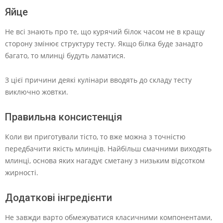
Яйце
Не всі знають про те, що курячий білок часом не в кращу
сторону змінює структуру тесту. Якщо білка буде занадто
багато, то млинці будуть ламатися.
З цієї причини деякі кулінари вводять до складу тесту
виключно жовтки.
Правильна консистенція
Коли ви приготували тісто, то вже можна з точністю
передбачити якість млинців. Найбільш смачними виходять
млинці, основа яких нагадує сметану з низьким відсотком
жирності.
Додаткові інгредієнти
Не завжди варто обмежуватися класичними компонентами,