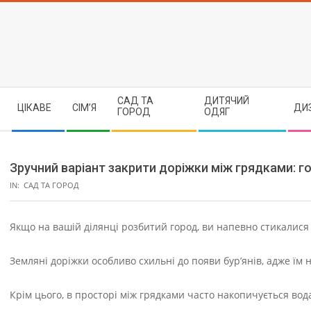
Skip
to
content
Secondary
САД ТА
ДИТЯЧИЙ
ЦІКАВЕ
СІМ’Я
ДИ
Navigation
ГОРОД
ОДЯГ
Menu
Зручний варіант закрити доріжки між грядками: го
IN:
САД ТА ГОРОД
Якщо на вашій ділянці розбитий город, ви напевно стикалися
Земляні доріжки особливо схильні до появи бур’янів, адже їм н
Крім цього, в просторі між грядками часто накопичується вод