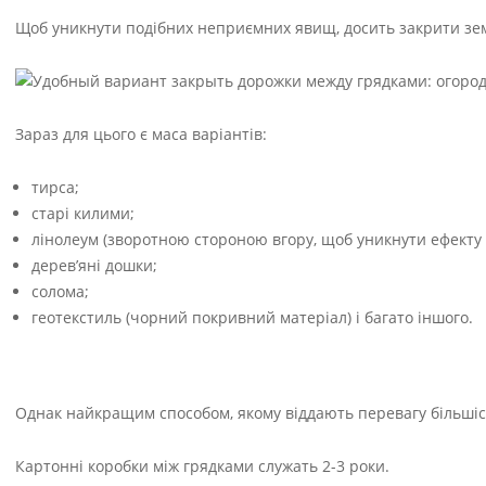
Щоб уникнути подібних неприємних явищ, досить закрити зем
Зараз для цього є маса варіантів:
тирса;
старі килими;
лінолеум (зворотною стороною вгору, щоб уникнути ефекту ”
дерев’яні дошки;
солома;
геотекстиль (чорний покривний матеріал) і багато іншого.
Однак найкращим способом, якому віддають перевагу більшіст
Картонні коробки між грядками служать 2-3 роки.