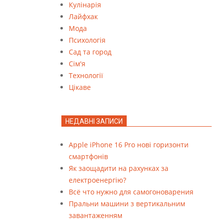
Кулінарія
Лайфхак
Мода
Психологія
Сад та город
Сім'я
Технології
Цікаве
НЕДАВНІ ЗАПИСИ
Apple iPhone 16 Pro нові горизонти
смартфонів
Як заощадити на рахунках за
електроенергію?
Всё что нужно для самогоноварения
Пральни машини з вертикальним
завантаженням