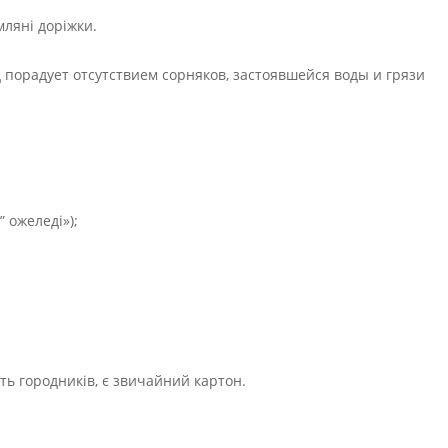
ляні доріжки.
 ожеледі»);
ь городників, є звичайний картон.