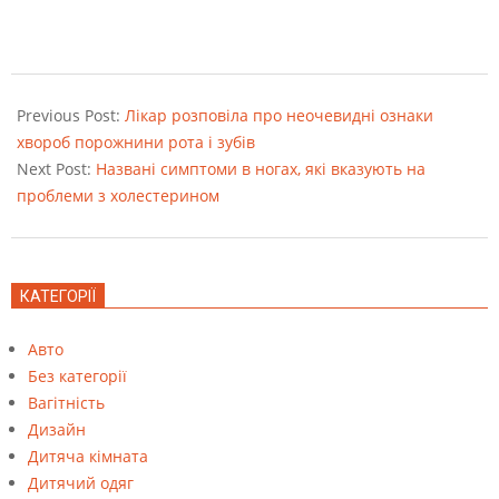
2022-
08-
Previous Post:
Лікар розповіла про неочевидні ознаки
23
хвороб порожнини рота і зубів
Next Post:
Названі симптоми в ногах, які вказують на
проблеми з холестерином
КАТЕГОРІЇ
Авто
Без категорії
Вагітність
Дизайн
Дитяча кімната
Дитячий одяг