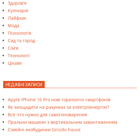
Здоров'я
Кулінарія
Лайфхак
Мода
Психологія
Сад та город
Сім'я
Технології
Цікаве
НЕДАВНІ ЗАПИСИ
Apple iPhone 16 Pro нові горизонти смартфонів
Як заощадити на рахунках за електроенергію?
Всё что нужно для самогоноварения
Пральни машини з вертикальним завантаженням
Cімейні екобудинки Gnizdo house