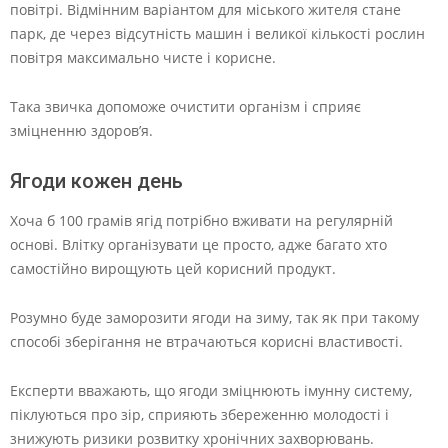
повітрі. Відмінним варіантом для міського жителя стане
парк, де через відсутність машин і великої кількості рослин
повітря максимально чисте і корисне.
Така звичка допоможе очистити організм і сприяє
зміцненню здоров’я.
Ягоди кожен день
Хоча б 100 грамів ягід потрібно вживати на регулярній
основі. Влітку організувати це просто, адже багато хто
самостійно вирощують цей корисний продукт.
Розумно буде заморозити ягоди на зиму, так як при такому
способі зберігання не втрачаються корисні властивості.
Експерти вважають, що ягоди зміцнюють імунну систему,
піклуються про зір, сприяють збереженню молодості і
знижують ризики розвитку хронічних захворювань.