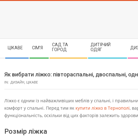
Skip
to
content
Secondary
САД ТА
ДИТЯЧИЙ
ЦІКАВЕ
СІМ’Я
ДИ
Navigation
ГОРОД
ОДЯГ
Menu
Як вибрати ліжко: півтораспальні, двоспальні, одн
IN:
ДИЗАЙН
,
ЦІКАВЕ
Ліжко є одним із найважливіших меблів у спальні, і правильн
комфорт у спальні. Перед тим як
купити ліжко в Тернополі
, в
функціональність, оскільки від цих факторів залежить здоров
Розмір ліжка