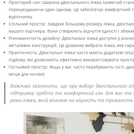
Просторий сон: Ширина двоспального ліжка зазвичай стано
перешкоджаючи один одному. Це забезпечує комфортний та
відпочинку.
Спільний простір: Завдяки більшому розміру ліжка, двоспал
вашого партнера. Вони створюють відчуття єдності і зближ
Різноманітність дизайну: Двоспальні ліжка доступні у різн
металевих конструкцій. Це дозволяє вибрати ліжко, яке гар
Практичність: Двоспальні ліжка часто мають додаткові опції
підйому, які дозволяють ефективно використовувати простір
Гостьовий простір: Якщо у вас часто перебувають гості, д
місця для ночівлі.
Важливо зазначити, що при виборі двоспального л
підтримку хребта та комфортний сон для вас та в
рами ліжка, який впливає на міцність та тривалість 