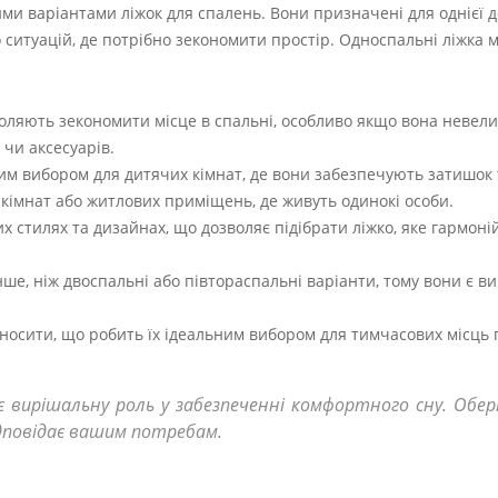
и варіантами ліжок для спалень. Вони призначені для однієї д
о ситуацій, де потрібно зекономити простір. Односпальні ліжка 
оляють зекономити місце в спальні, особливо якщо вона невел
 чи аксесуарів.
ярним вибором для дитячих кімнат, де вони забезпечують затишок
их кімнат або житлових приміщень, де живуть одинокі особи.
х стилях та дизайнах, що дозволяє підібрати ліжко, яке гармоні
ше, ніж двоспальні або півтораспальні варіанти, тому вони є в
еносити, що робить їх ідеальним вибором для тимчасових місц
 вирішальну роль у забезпеченні комфортного сну. Обе
дповідає вашим потребам.