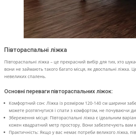
Півтораспальні ліжка
Півтораспальні ліжка – це прекрасний вибір для тих, хто шука
вони не займають такого багато місця, як двоспальні ліжка. Це
невеликих спалень.
Основні переваги півтораспальних ліжок:
Комфортний сон: Ліжка із розміром 120-140 см ширини забе
можете розтягнутися і спати з комфортом, не почуваючи ди
Збереження місця: Півтораспальні ліжка є ідеальним варіа
кожен квадратний метр простору. Вони забезпечують вам 
Практичність: Якщо у вас немає потреби великого ліжка, пі