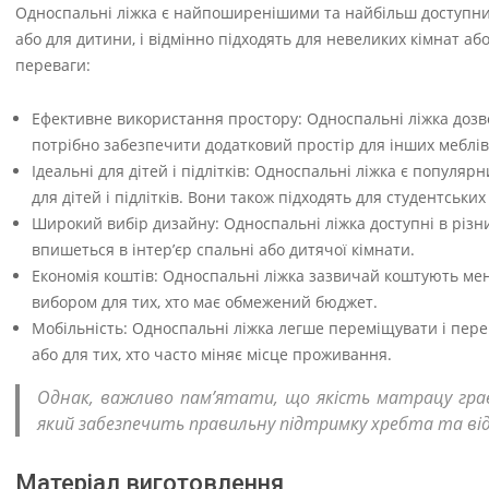
Односпальні ліжка є найпоширенішими та найбільш доступним
або для дитини, і відмінно підходять для невеликих кімнат аб
переваги:
Ефективне використання простору: Односпальні ліжка дозв
потрібно забезпечити додатковий простір для інших меблів
Ідеальні для дітей і підлітків: Односпальні ліжка є попул
для дітей і підлітків. Вони також підходять для студентськ
Широкий вибір дизайну: Односпальні ліжка доступні в різни
впишеться в інтер’єр спальні або дитячої кімнати.
Економія коштів: Односпальні ліжка зазвичай коштують мен
вибором для тих, хто має обмежений бюджет.
Мобільність: Односпальні ліжка легше переміщувати і пер
або для тих, хто часто міняє місце проживання.
Однак, важливо пам’ятати, що якість матрацу грає
який забезпечить правильну підтримку хребта та ві
Матеріал виготовлення