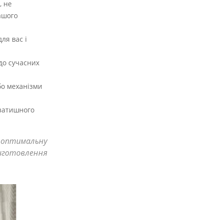
, не
ашого
ля вас і
до сучасних
бо механізми
 затишного
ь оптимальну
иготовлення