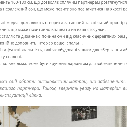
вить 160-180 см, що дозволяє сплячим партнерам розтягнутися
 незалежний сон, що може позитивно позначитися на якості в
ьні моделі дозволяють створити затишний та спільний простір д
ення, що може позитивно впливати на ваші стосунки.
их стилях та дизайнах, починаючи від класичних дерев’яних рам 
монійно доповнить інтер’єр вашої спальні.
 та функціональність, такі як вбудовані ящики для зберігання а
 у спальні.
воспальне ліжко може бути зручним варіантом для забезпечення
іжка слід обрати високоякісний матрац, що забезпечит
ашого партнера. Також, зверніть увагу на матеріал в
експлуатації ліжка.