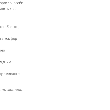
орослої особи
мають свої
ика або якщо
 та комфорт
йно
игідним
ь проживання
ріть матрац,