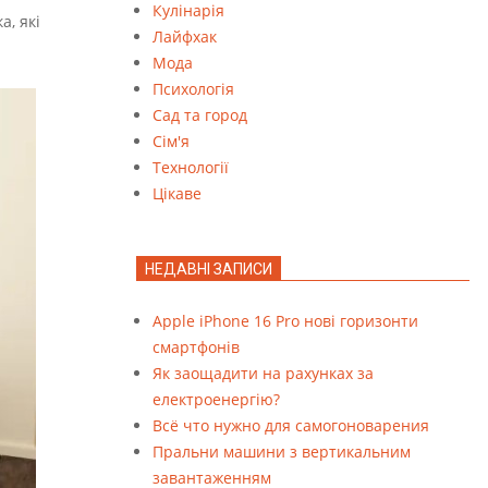
Кулінарія
а, які
Лайфхак
Мода
Психологія
Сад та город
Сім'я
Технології
Цікаве
НЕДАВНІ ЗАПИСИ
Apple iPhone 16 Pro нові горизонти
смартфонів
Як заощадити на рахунках за
електроенергію?
Всё что нужно для самогоноварения
Пральни машини з вертикальним
завантаженням