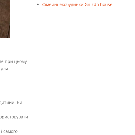
Cімейні екобудинки Gnizdo house
але при цьому
 для
дитини. Ви
користовувати
 і самого