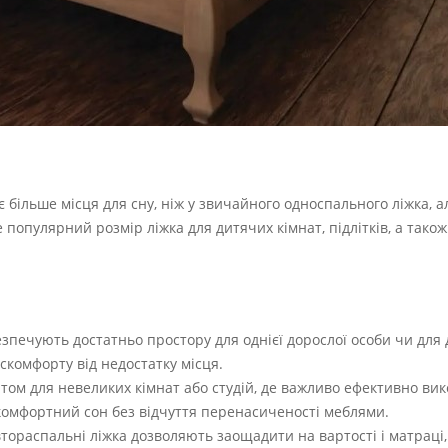
є більше місця для сну, ніж у звичайного односпального ліжка, 
 популярний розмір ліжка для дитячих кімнат, підлітків, а також
зпечують достатньо простору для однієї дорослої особи чи для 
скомфорту від недостатку місця.
нтом для невеликих кімнат або студій, де важливо ефективно ви
комфортний сон без відчуття перенасиченості меблями.
втораспальні ліжка дозволяють заощадити на вартості і матраці,