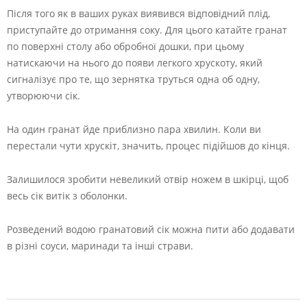
Після того як в ваших руках виявився відповідний плід,
приступайте до отримання соку. Для цього катайте гранат
по поверхні столу або обробної дошки, при цьому
натискаючи на нього до появи легкого хрускоту, який
сигналізує про те, що зернятка труться одна об одну,
утворюючи сік.
На один гранат йде приблизно пара хвилин. Коли ви
перестали чути хрускіт, значить, процес підійшов до кінця.
Залишилося зробити невеликий отвір ножем в шкірці, щоб
весь сік витік з оболонки.
Розведений водою гранатовий сік можна пити або додавати
в різні соуси, маринади та інші страви.
2022-