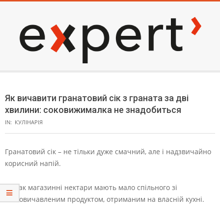
Skip
to
content
EXPERT
Secondary
Navigation
Як вичавити гранатовий сік з граната за дві
Menu
хвилини: соковижималка не знадобиться
IN:
КУЛІНАРІЯ
Гранатовий сік – не тільки дуже смачний, але і надзвичайно
корисний напій.
Однак магазинні нектари мають мало спільного зі
свіжовичавленим продуктом, отриманим на власній кухні.