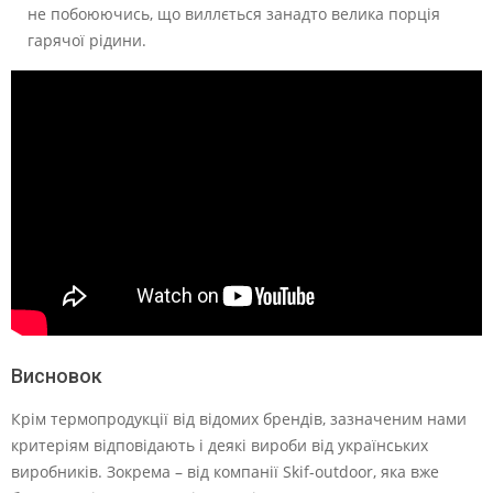
не побоюючись, що виллється занадто велика порція
гарячої рідини.
Висновок
Крім термопродукції від відомих брендів, зазначеним нами
критеріям відповідають і деякі вироби від українських
виробників. Зокрема – від компанії Skif-outdoor, яка вже