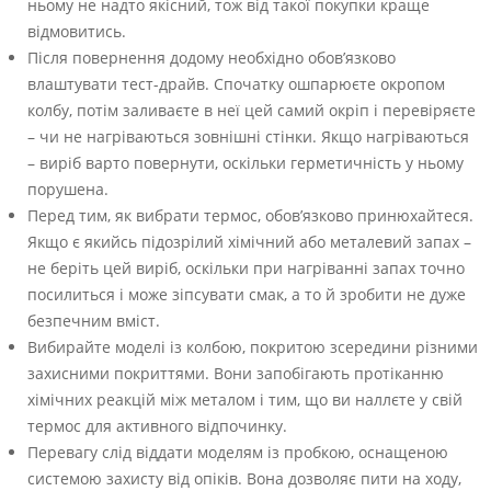
ньому не надто якісний, тож від такої покупки краще
відмовитись.
Після повернення додому необхідно обов’язково
влаштувати тест-драйв. Спочатку ошпарюєте окропом
колбу, потім заливаєте в неї цей самий окріп і перевіряєте
– чи не нагріваються зовнішні стінки. Якщо нагріваються
– виріб варто повернути, оскільки герметичність у ньому
порушена.
Перед тим, як вибрати термос, обов’язково принюхайтеся.
Якщо є якийсь підозрілий хімічний або металевий запах –
не беріть цей виріб, оскільки при нагріванні запах точно
посилиться і може зіпсувати смак, а то й зробити не дуже
безпечним вміст.
Вибирайте моделі із колбою, покритою зсередини різними
захисними покриттями. Вони запобігають протіканню
хімічних реакцій між металом і тим, що ви наллєте у свій
термос для активного відпочинку.
Перевагу слід віддати моделям із пробкою, оснащеною
системою захисту від опіків. Вона дозволяє пити на ходу,