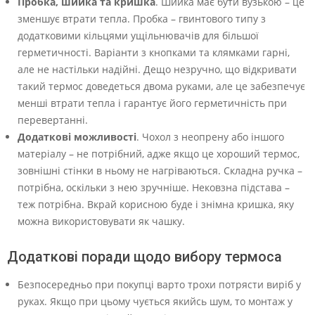
Пробка, шийка та кришка
. Шийка має бути вузькою – це
зменшує втрати тепла. Пробка – гвинтового типу з
додатковими кільцями ущільнювачів для більшої
герметичності. Варіанти з кнопками та клямками гарні,
але не настільки надійні. Дещо незручно, що відкривати
такий термос доведеться двома руками, але це забезпечує
менші втрати тепла і гарантує його герметичність при
перевертанні.
Додаткові можливості
. Чохол з неопрену або іншого
матеріалу – не потрібний, адже якщо це хороший термос,
зовнішні стінки в ньому не нагріваються. Складна ручка –
потрібна, оскільки з нею зручніше. Нековзна підстава –
теж потрібна. Вкрай корисною буде і знімна кришка, яку
можна використовувати як чашку.
Додаткові поради щодо вибору термоса
Безпосередньо при покупці варто трохи потрясти виріб у
руках. Якщо при цьому чується якийсь шум, то монтаж у