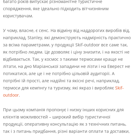
багато років випускає різноманітне туристичне
спорядження, яке ідеально підходить вітчизняним
користувачам.
У чому, власне, є сенс. На відміну від наддорогих виробів від,
наприклад, Stanley, які демонструють надмірність практично
за всіма параметрами, у продукції Skif-outdoor все саме так,
як потрібно людям. Це дозволяє і ціну знизити, і на якості не
відбивається. Так, у космос з такими термосами краще не
літати, на дно Маріанської западини не лізти і на Еверест не
потикатися, але це і не потрібно цільовій аудиторії. А
потрібні їй прості, але надійні та якісні речі, наприклад,
термоси для кемпнгу та туризму, які якраз і виробляє
Skif-
outdoor
.
При цьому компанія пропонує і низку інших корисних для
клієнтів можливостей – широкий вибір туристичної
продукції, оперативну консультацію як з технічних питань,
так і з питань придбання, різні варіанти оплати та доставки,