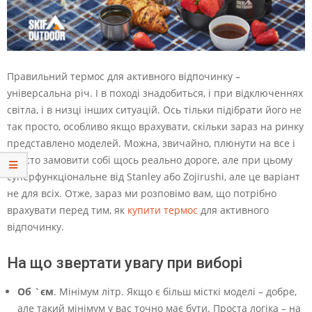
Правильний термос для активного відпочинку –
універсальна річ. І в поході знадобиться, і при відключеннях
світла, і в низці інших ситуацій. Ось тільки підібрати його не
так просто, особливо якщо врахувати, скільки зараз на ринку
представлено моделей. Можна, звичайно, плюнути на все і
просто замовити собі щось реально дороге, але при цьому
суперфункціональне від Stanley або Zojirushi, але це варіант
не для всіх. Отже, зараз ми розповімо вам, що потрібно
врахувати перед тим, як
купити термос
для активного
відпочинку.
На що звертати увагу при виборі
Об `єм
. Мінімум літр. Якщо є більш місткі моделі – добре,
але такий мінімум у вас точно має бути. Проста логіка – на