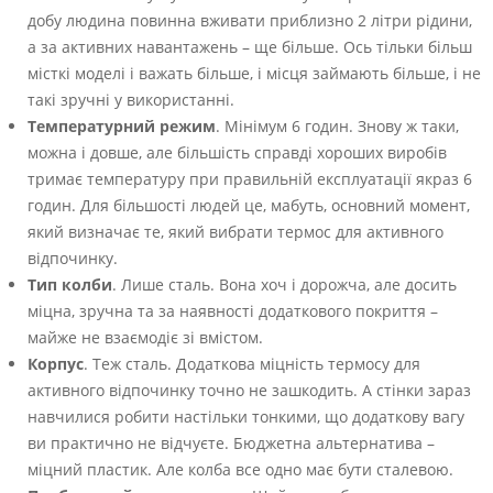
добу людина повинна вживати приблизно 2 літри рідини,
а за активних навантажень – ще більше. Ось тільки більш
місткі моделі і важать більше, і місця займають більше, і не
такі зручні у використанні.
Температурний режим
. Мінімум 6 годин. Знову ж таки,
можна і довше, але більшість справді хороших виробів
тримає температуру при правильній експлуатації якраз 6
годин. Для більшості людей це, мабуть, основний момент,
який визначає те, який вибрати термос для активного
відпочинку.
Тип колби
. Лише сталь. Вона хоч і дорожча, але досить
міцна, зручна та за наявності додаткового покриття –
майже не взаємодіє зі вмістом.
Корпус
. Теж сталь. Додаткова міцність термосу для
активного відпочинку точно не зашкодить. А стінки зараз
навчилися робити настільки тонкими, що додаткову вагу
ви практично не відчуєте. Бюджетна альтернатива –
міцний пластик. Але колба все одно має бути сталевою.