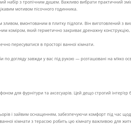
овий набір з тропічним душем. Важливо вибрати практичний зм
цікавим мотивом пісочного годинника.
 зливом, вмонтованим в плитку підлоги. Він виготовлений з вис
йним коміром, який герметично закриває дренажну конструкцію,
печно пересуватися в просторі ванної кімнати.
и по догляду завжди у вас під рукою — розташовані на м’яко ос
м фоном для фурнітури та аксесуарів. Цей дещо строгий інтер’єр
ольорів і зайвим оснащенням, забезпечуючи комфорт під час що
 ванної кімнати з терасою робить цю кімнату важливою для жите