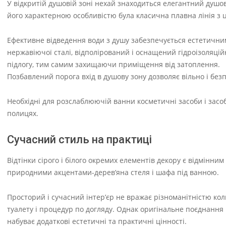
У відкритій душовій зоні нехай знаходиться елегантний душ
його характерною особливістю була класична плавна лінія з 
Ефективне відведення води з душу забезпечується естетичним
нержавіючої сталі, відполірований і оснащений гідроізоляці
підлогу, тим самим захищаючи приміщення від затоплення.
Позбавлений порога вхід в душову зону дозволяє вільно і без
Необхідні для розслаблюючій ванни косметичні засоби і засоб
полицях.
Сучасний стиль на практиці
Відтінки сірого і білого окремих елементів декору є відмінни
природними акцентами-дерев’яна стеля і шафа під ванною.
Просторий і сучасний інтер’єр не вражає різноманітністю к
туалету і процедур по догляду. Однак оригінальне поєднання
набуває додаткові естетичні та практичні цінності.