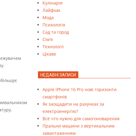
Кулінарія
Лайфхак
Мода
Психологія
Сад та город
Сім'я
Технології
Цікаве
межувачем
пу.
НЕДАВНІ ЗАПИСИ
збільшує
Apple iPhone 16 Pro нові горизонти
смартфонів
 умивальником
Як заощадити на рахунках за
ктуру.
електроенергію?
Всё что нужно для самогоноварения
Пральни машини з вертикальним
завантаженням