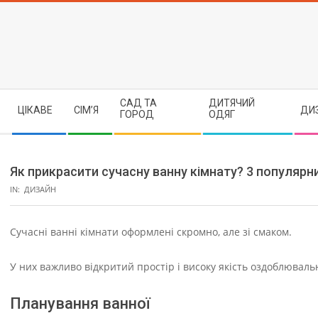
Skip
to
content
Secondary
САД ТА
ДИТЯЧИЙ
ЦІКАВЕ
СІМ’Я
ДИ
Navigation
ГОРОД
ОДЯГ
Menu
Як прикрасити сучасну ванну кімнату? 3 популярни
IN:
ДИЗАЙН
Сучасні ванні кімнати оформлені скромно, але зі смаком.
У них важливо відкритий простір і високу якість оздоблюваль
Планування ванної