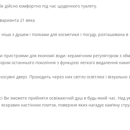
бе дійсно комфортно під час щоденного туалету.
ніша з душем і полками для косметики і посуду, розташована в
и пристроями для економії води: керамічним регулятором з об
ором останнього покоління з функцією легкого видалення наки
озсувні двері. Проходить через них світло освітлює і візуально 
ерасі Ви зможете прийняти освіжаючий душ в будь-який час. Над
 яскравих настінних плиток, поверхня яких нагадує кам’яну стру