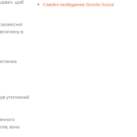
ішувач, щоб
Cімейні екобудинки Gnizdo house
окоякісної
 втоплену в
вітлених
 був утеплений
денного
лів, вона