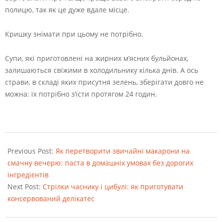
полицю, так як це дуже вдале місце.
Кришку знімати при цьому не потрібно.
Супи, які приготовлені на жирних м’ясних бульйонах,
залишаються свіжими в холодильнику кілька днів. А ось
страви, в складі яких присутня зелень, зберігати довго не
можна: їх потрібно з’їсти протягом 24 годин.
2022-
08-
Previous Post:
Як перетворити звичайні макарони на
23
смачну вечерю: паста в домашніх умовах без дорогих
інгредієнтів
Next Post:
Стрілки часнику і цибулі: як приготувати
консервований делікатес