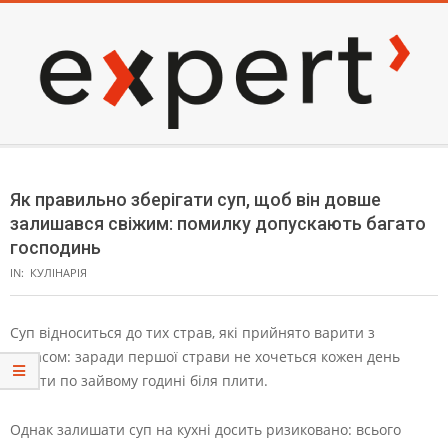
Skip
to
content
EXPERT
Secondary
Navigation
Як правильно зберігати суп, щоб він довше
Menu
залишався свіжим: помилку допускають багато
господинь
IN:
КУЛІНАРІЯ
Суп відноситься до тих страв, які прийнято варити з
запасом: заради першої страви не хочеться кожен день
стояти по зайвому годині біля плити.
Однак залишати суп на кухні досить ризиковано: всього