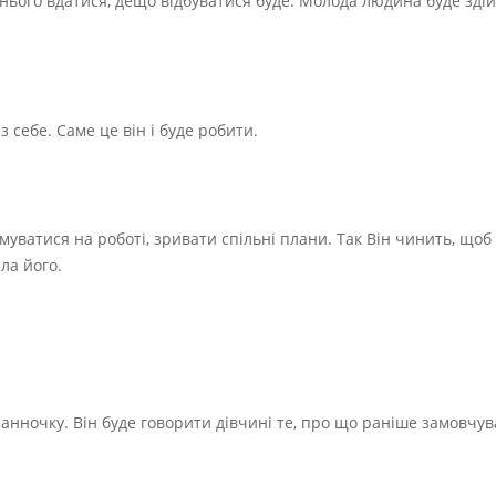
нього вдатися, дещо відбуватися буде. Молода людина буде здій
 себе. Саме це він і буде робити.
уватися на роботі, зривати спільні плани. Так Він чинить, щоб
ла його.
анночку. Він буде говорити дівчині те, про що раніше замовчув