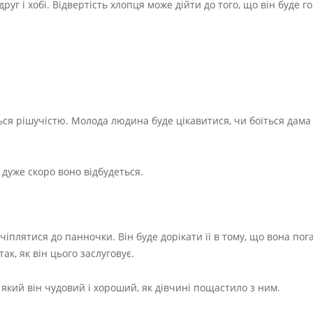
одруг і хобі. Відвертість хлопця може дійти до того, що він буде 
.
ться рішучістю. Молода людина буде цікавитися, чи боїться дама
о дуже скоро воно відбудеться.
плятися до панночки. Він буде дорікати її в тому, що вона пога
к, як він цього заслуговує.
 який він чудовий і хороший, як дівчині пощастило з ним.