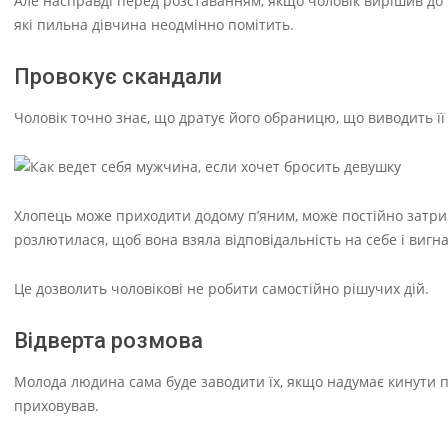
Але насправді перед розставанням, якщо чоловік вирішив до 
які пильна дівчина неодмінно помітить.
Провокує скандали
Чоловік точно знає, що дратує його обраницю, що виводить її з
Хлопець може приходити додому п’яним, може постійно затрим
розлютилася, щоб вона взяла відповідальність на себе і вигна
Це дозволить чоловікові не робити самостійно рішучих дій.
Відверта розмова
Молода людина сама буде заводити їх, якщо надумає кинути п
приховував.