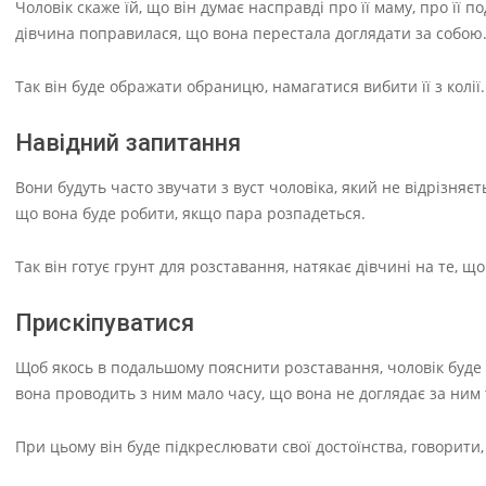
Чоловік скаже їй, що він думає насправді про її маму, про її п
дівчина поправилася, що вона перестала доглядати за собою
Так він буде ображати обраницю, намагатися вибити її з колії.
Навідний запитання
Вони будуть часто звучати з вуст чоловіка, який не відрізняє
що вона буде робити, якщо пара розпадеться.
Так він готує грунт для розставання, натякає дівчині на те, щ
Прискіпуватися
Щоб якось в подальшому пояснити розставання, чоловік буде чі
вона проводить з ним мало часу, що вона не доглядає за ним та
При цьому він буде підкреслювати свої достоїнства, говорити,