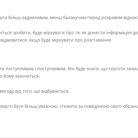
тати більш задумливим, менш балакучим перед розривом віднос
ається зробити, буде міркувати про те, як донести інформацію до
 відмовитися, якщо буде міркувати про розставання.
ти поступливим і поступливим. Він буде знати, що терпіти зали
о йому захочеться.
игоду від того, що відбувається.
 варто бути більш уважною, стежити за поведінкою свого обранц