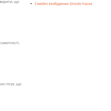
говорити, що
Cімейні екобудинки Gnizdo house
 самотності,
но готує, що