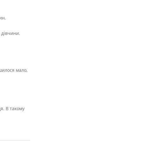
ин.
 дівчини.
шилося мало,
я. В такому