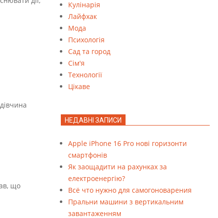
снювати дії,
Кулінарія
Лайфхак
Мода
Психологія
Сад та город
Сім'я
Технології
Цікаве
 дівчина
НЕДАВНІ ЗАПИСИ
Apple iPhone 16 Pro нові горизонти
смартфонів
Як заощадити на рахунках за
електроенергію?
ав, що
Всё что нужно для самогоноварения
Пральни машини з вертикальним
завантаженням