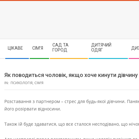
Skip
to
content
Secondary
САД ТА
ДИТЯЧИЙ
ЦІКАВЕ
СІМ’Я
ДИ
Navigation
ГОРОД
ОДЯГ
Menu
Як поводиться чоловік, якщо хоче кинути дівчину
IN:
ПСИХОЛОГІЯ
,
СІМ'Я
Розставання з партнером – стрес для будь-якої дівчини. Паня
його розірвати відносини.
Також їй буде здаватися, що все сталося несподівано, що нічо