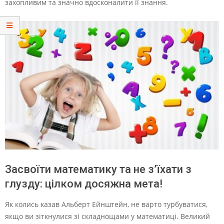
захопливим та значно вдосконалити її знання.
Засвоїти математику та не з’їхати з
глузду: цілком досяжна мета!
Як колись казав Альберт Ейнштейн, не варто турбуватися,
якщо ви зіткнулися зі складнощами у математиці. Великий