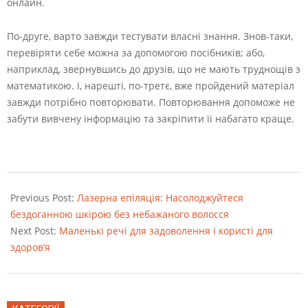
онлайн.
По-друге, варто завжди тестувати власні знання. Знов-таки,
перевіряти себе можна за допомогою посібників; або,
наприклад, звернувшись до друзів, що не мають труднощів з
математикою. І, нарешті, по-третє, вже пройдений матеріал
завжди потрібно повторювати. Повторювання допоможе не
забути вивчену інформацію та закріпити її набагато краще.
2023-
06-
Previous Post:
Лазерна епіляція: Насолоджуйтеся
17
бездоганною шкірою без небажаного волосся
Next Post:
Маленькі речі для задоволення і користі для
здоров’я