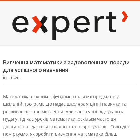
Skip
to
content
EXPERT
Secondary
Navigation
Вивчення математики з задоволенням: поради
Menu
для успішного навчання
IN:
ЦІКАВЕ
Математика є одним з фундаментальних предметів у
шкільній програмі, що надає школярам цінні навички та
розвиває логічне мислення. Але часто учні відчувають
нудьгу під час уроків математики, оскільки часто ця
дисципліна здається складною та незрозумілою. Сьогодні
поміркуємо, як зробити вивчення математики більш