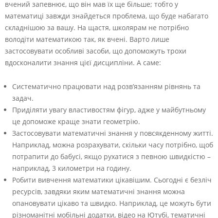
вчений запевнює, що він мав їх ще більше; тобто у
математиці завжди знайдеться проблема, що буде набагато
складнішою за вашу. На щастя, школярам не потрібно
володіти математикою так, як вчені. Варто лише
застосовувати особливі засоби, що допоможуть трохи
вдосконалити знання цієї дисципліни. А саме:
Систематично працювати над розв’язанням рівнянь та
задач.
Приділяти увагу властивостям фігур, адже у майбутньому
це допоможе краще знати геометрію.
Застосовувати математичні знання у повсякденному житті.
Наприклад, можна розрахувати, скільки часу потрібно, щоб
потрапити до бабусі, якщо рухатися з певною швидкістю –
наприклад, 3 километри на годину.
Робити вивчення математики цікавішим. Сьогодні є безліч
ресурсів, завдяки яким математичні знання можна
опановувати цікаво та швидко. Наприклад, це можуть бути
різноманітні мобільні додатки, відео на Ютубі, тематичні