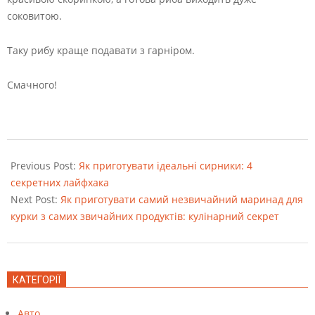
соковитою.
Таку рибу краще подавати з гарніром.
Смачного!
2022-
08-
Previous Post:
Як приготувати ідеальні сирники: 4
24
секретних лайфхака
Next Post:
Як приготувати самий незвичайний маринад для
курки з самих звичайних продуктів: кулінарний секрет
КАТЕГОРІЇ
Авто