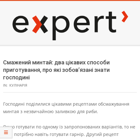
Skip
to
content
EXPERT
Secondary
Navigation
Смажений минтай: два цікавих способи
Menu
приготування, про які зобов’язані знати
господині
IN:
КУЛІНАРІЯ
Господині поділилися цікавими рецептами обсмажування
минтая з незвичайною заливкою для риби.
Якщо готувати по одному із запропонованих варіантів, то не
буде потрібно навіть готувати гарнір. Другий рецепт