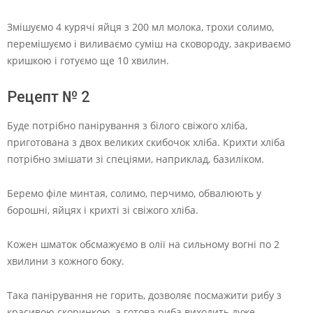
Змішуємо 4 курячі яйця з 200 мл молока, трохи солимо,
перемішуємо і виливаємо суміш на сковороду, закриваємо
кришкою і готуємо ще 10 хвилин.
Рецепт № 2
Буде потрібно панірування з білого свіжого хліба,
приготована з двох великих скибочок хліба. Крихти хліба
потрібно змішати зі спеціями, наприклад, базиліком.
Беремо філе минтая, солимо, перчимо, обвалюють у
борошні, яйцях і крихті зі свіжого хліба.
Кожен шматок обсмажуємо в олії на сильному вогні по 2
хвилини з кожного боку.
Така панірування не горить, дозволяє посмажити рибу з
красивою скоринкою, а готова риба виходить дуже