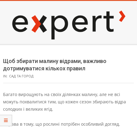
Skip
to
content
EXPERT
Secondary
Navigation
Щоб збирати малину відрами, важливо
Menu
дотримуватися кількох правил
IN:
САД ТА ГОРОД
Багато вирощують на своїх ділянках малину, але не всі
можуть похвалитися тим, що кожен сезон збирають відра
солодких і великих ягід.
Справа в тому, що рослині потрібен особливий догляд.