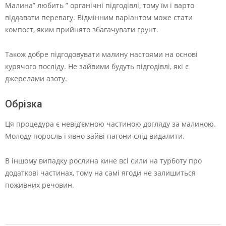
Малина” любить ” органічні підгодівлі, тому їм і варто
віддавати перевагу. Відмінним варіантом може стати
компост, яким прийнято збагачувати грунт.
Також добре підгодовувати малину настоями на основі
курячого посліду. Не зайвими будуть підгодівлі, які є
джерелами азоту.
Обрізка
Ця процедура є невід’ємною частиною догляду за малиною.
Молоду поросль і явно зайві пагони слід видалити.
В іншому випадку рослина кине всі сили на турботу про
додаткові частинах, тому на самі ягоди не залишиться
поживних речовин.