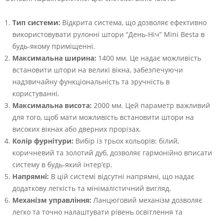
Тип системи:
Відкрита система, що дозволяє ефективно
використовувати рулонні штори “День-Ніч” Mini Besta в
будь-якому приміщенні.
Максимальна ширина:
1400 мм. Це надає можливість
встановити штори на великі вікна, забезпечуючи
надзвичайну функціональність та зручність в
користуванні.
Максимальна висота:
2000 мм. Цей параметр важливий
для того, щоб мати можливість встановити штори на
високих вікнах або дверних прорізах.
Колір фурнітури:
Вибір із трьох кольорів: білий,
коричневий та золотий дуб, дозволяє гармонійно вписати
систему в будь-який інтер’єр.
Напрямні:
В цій системі відсутні напрямні, що надає
додаткову легкість та мінімалістичний вигляд.
Механізм управління:
Ланцюговий механізм дозволяє
легко та точно налаштувати рівень освітлення та