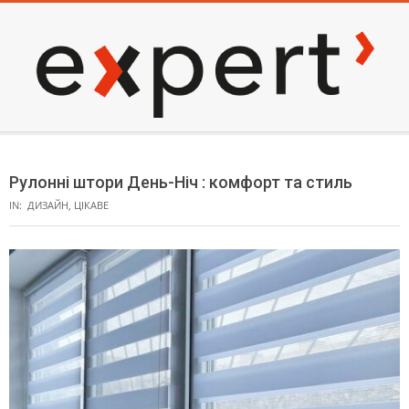
Skip
to
content
EXPERT
Secondary
Navigation
Рулонні штори День-Ніч : комфорт та стиль
Menu
IN:
ДИЗАЙН
,
ЦІКАВЕ