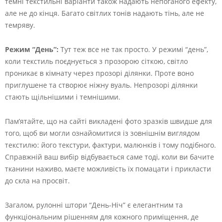
темні текстильні варіанти також надають непоганого ефекту,
але не до кінця. Багато світлих тонів надають тінь, але не
темряву.
Режим “День”:
Тут теж все не так просто. У режимі “день”,
коли текстиль поєднується з прозорою сіткою, світло
проникає в кімнату через прозорі ділянки. Проте воно
приглушене та створює ніжну вуаль. Непрозорі ділянки
стають щільнішими і темнішими.
Пам’ятайте, що на сайті викладені фото зразків швидше для
того, щоб ви могли ознайомитися із зовнішнім виглядом
текстилю: його текстури, фактури, малюнків і тому подібного.
Справжній ваш вибір відбувається саме тоді, коли ви бачите
тканини наживо, маєте можливість їх помацати і прикласти
до скла на просвіт.
Загалом, рулонні штори “День-Ніч” є елегантним та
функціональним рішенням для кожного приміщення, де