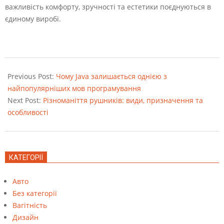
важливість комфорту, зручності та естетики поєднуються в
єдиному виробі.
2023-
09-
Previous Post:
Чому Java залишається однією з
29
найпопулярніших мов програмування
Next Post:
Різноманіття рушників: види, призначення та
особливості
КАТЕГОРІЇ
Авто
Без категорії
Вагітність
Дизайн