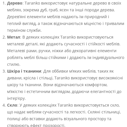
Дерево
: Taranko використовує натуральне дерево в своїх
меблях, зокрема дуб, граб, ясен та інші породи дерева.
Дерев’яні елементи меблів надають їм природний і
теплий вигляд, а також відзначаються міцністю і тривалим
терміном служби.
Метал
: В деяких колекціях Taranko використовуються
металеві деталі, які додають сучасності і стійкості меблів.
Металеві рами, ручки, ніжки або декоративні елементи
роблять меблі більш стійкими і додають їм індивідуального
стилю.
Шкіра і тканини
: Для оббивки м’яких меблів, таких як
дивани, крісла і стільці, Taranko використовує високоякісні
шкіру та тканини. Вони відзначаються комфортом,
м’якістю і естетичним виглядом, додаючи елегантності до
інтер’єру.
Скло
: У деяких колекціях Taranko використовується скло,
що надає меблям сучасності та легкості. Скляні стільниці,
полиці або вставки додають візуального простору та
створюють ефект прозорості.