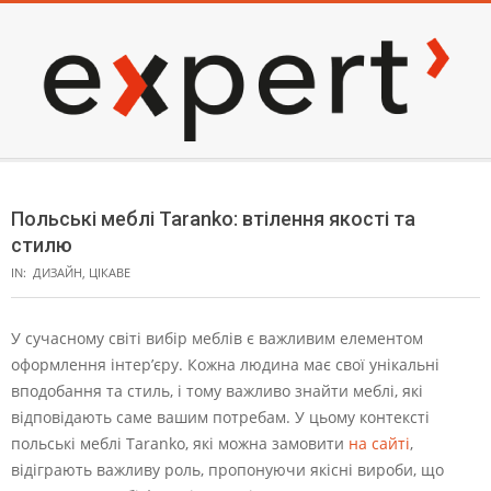
Skip
to
content
EXPERT
Secondary
Navigation
Польські меблі Taranko: втілення якості та
Menu
стилю
IN:
ДИЗАЙН
,
ЦІКАВЕ
У сучасному світі вибір меблів є важливим елементом
оформлення інтер’єру. Кожна людина має свої унікальні
вподобання та стиль, і тому важливо знайти меблі, які
відповідають саме вашим потребам. У цьому контексті
польські меблі Taranko, які можна замовити
на сайті
,
відіграють важливу роль, пропонуючи якісні вироби, що