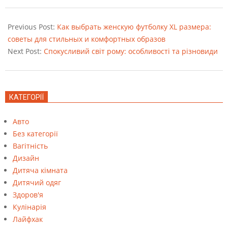
2023-
05-
Previous Post:
Как выбрать женскую футболку XL размера:
11
советы для стильных и комфортных образов
Next Post:
Спокусливий світ рому: особливості та різновиди
КАТЕГОРІЇ
Авто
Без категорії
Вагітність
Дизайн
Дитяча кімната
Дитячий одяг
Здоров'я
Кулінарія
Лайфхак