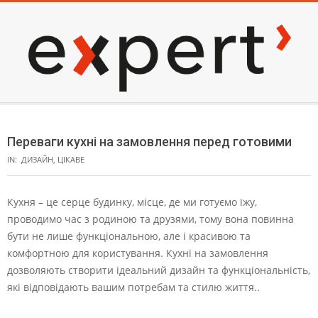
Skip
to
content
EXPERT
Secondary
Navigation
Переваги кухні на замовлення перед готовими
Menu
IN:
ДИЗАЙН
,
ЦІКАВЕ
Кухня – це серце будинку, місце, де ми готуємо їжу,
проводимо час з родиною та друзями, тому вона повинна
бути не лише функціональною, але і красивою та
комфортною для користування. Кухні на замовлення
дозволяють створити ідеальний дизайн та функціональність,
які відповідають вашим потребам та стилю життя..