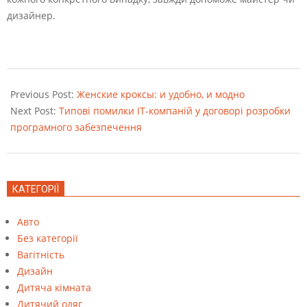
дизайнер.
2023-
03-
Previous Post:
Женские кроксы: и удобно, и модно
31
Next Post:
Типові помилки IT-компаній у договорі розробки
програмного забезпечення
КАТЕГОРІЇ
Авто
Без категорії
Вагітність
Дизайн
Дитяча кімната
Дитячий одяг