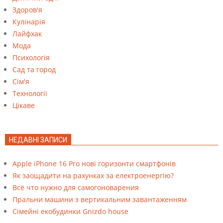
Здоров'я
Кулінарія
Лайфхак
Мода
Психологія
Сад та город
Сім'я
Технології
Цікаве
НЕДАВНІ ЗАПИСИ
Apple iPhone 16 Pro нові горизонти смартфонів
Як заощадити на рахунках за електроенергію?
Всё что нужно для самогоноварения
Пральни машини з вертикальним завантаженням
Cімейні екобудинки Gnizdo house