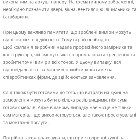
виконаним на аркуші паперу. На схематичному зображенні,
необхідно позначити двері, вікна, вентиляцію, лічильники та
їх габарити.
При цьому важливо пам’ятати, що зроблені виміри можуть
відрізнятися від дійсності. Тому вкрай необхідно,
щоб компанія виробник надала професійного замірника та
конструктора, які зможуть якісно промалювати креслення та
зробити точні виміри всіх точок. У цьому випадку, вся
відповідальність за можливі похибки лежатиме на
співробітниках фірми, де здійснюється замовлення.
Слід також бути готовими до того, що витрати на кухні на
замовлення можуть бути в кілька разів вищими, ніж сума
готових меблів. Адже в даному випадку має місце не тільки
сам матеріал, що використовується, але також проектувальні
та монтажні послуги.
Потрібно також враховувати, що при створенні кухні на