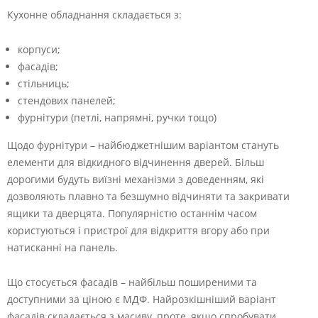
Кухонне обладнання складається з:
корпуси;
фасадів;
стільниць;
стендових панелей;
фурнітури (петлі, напрямні, ручки тощо)
Щодо фурнітури – найбюджетнішим варіантом стануть
елементи для відкидного відчинення дверей. Більш
дорогими будуть виїзні механізми з доведенням, які
дозволяють плавно та безшумно відчиняти та закривати
ящики та дверцята. Популярністю останнім часом
користуються і пристрої для відкриття вгору або при
натисканні на панель.
Що стосується фасадів – найбільш поширеними та
доступними за ціною є МДФ. Найрозкішніший варіант
фасадів складається з масиву, проте, якщо спробувати