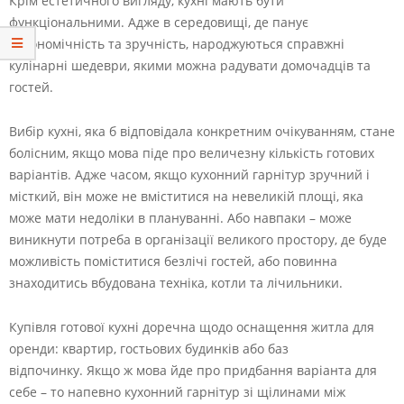
Крім естетичного вигляду, кухні мають бути
функціональними. Адже в середовищі, де панує
ергономічність та зручність, народжуються справжні
кулінарні шедеври, якими можна радувати домочадців та
гостей.
Вибір кухні, яка б відповідала конкретним очікуванням, стане
болісним, якщо мова піде про величезну кількість готових
варіантів. Адже часом, якщо кухонний гарнітур зручний і
місткий, він може не вміститися на невеликій площі, яка
може мати недоліки в плануванні. Або навпаки – може
виникнути потреба в організації великого простору, де буде
можливість поміститися безлічі гостей, або повинна
знаходитись вбудована техніка, котли та лічильники.
Купівля готової кухні доречна щодо оснащення житла для
оренди: квартир, гостьових будинків або баз
відпочинку. Якщо ж мова йде про придбання варіанта для
себе – то напевно кухонний гарнітур зі щілинами між