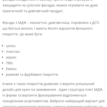
заощадити на цілісних фасадах, можна отримати не дуже
практичний та довговічний продукт.
Фасади з МДФ – екологічні, довговічніші, порівняно з ДСП,
що боїться вологи, і мають безліч варіантів фінішного
покриття. Це може бути:
шпон;
пластик;
акрил;
ПВХ;
Емаль;
рамкові та фарбовані покриття.
Кожне з таких покриттів дозволяє створити унікальний
дизайн для кухні на замовлення . Адже структура плит МДФ,
їх форма та варіанти фрезерування відрізняються
грандіозним асортиментом. Вибрати найкращий варіант для
кожного конкретного випадку, завжди допоможе майстер чи