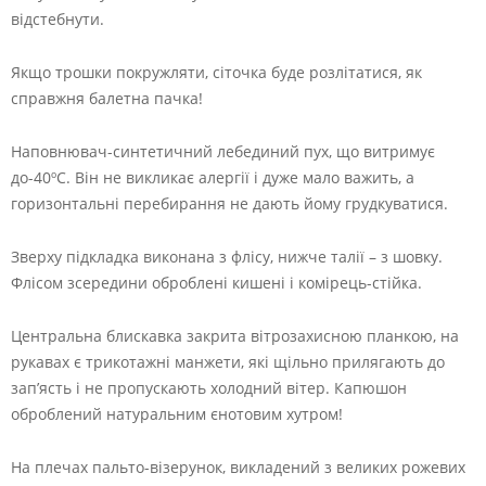
відстебнути.
Якщо трошки покружляти, сіточка буде розлітатися, як
справжня балетна пачка!
Наповнювач-синтетичний лебединий пух, що витримує
до-40ºС. Він не викликає алергії і дуже мало важить, а
горизонтальні перебирання не дають йому грудкуватися.
Зверху підкладка виконана з флісу, нижче талії – з шовку.
Флісом зсередини оброблені кишені і комірець-стійка.
Центральна блискавка закрита вітрозахисною планкою, на
рукавах є трикотажні манжети, які щільно прилягають до
зап’ясть і не пропускають холодний вітер. Капюшон
оброблений натуральним єнотовим хутром!
На плечах пальто-візерунок, викладений з великих рожевих