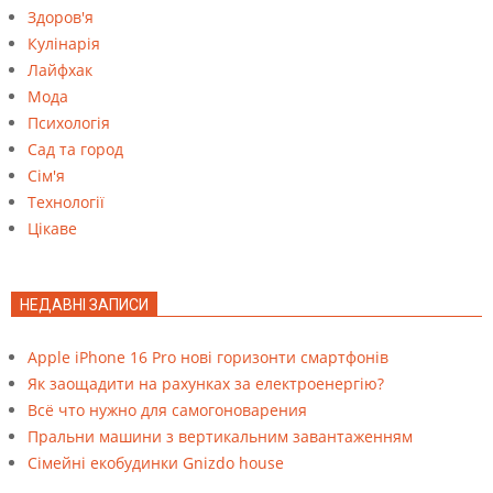
Здоров'я
Кулінарія
Лайфхак
Мода
Психологія
Сад та город
Сім'я
Технології
Цікаве
НЕДАВНІ ЗАПИСИ
Apple iPhone 16 Pro нові горизонти смартфонів
Як заощадити на рахунках за електроенергію?
Всё что нужно для самогоноварения
Пральни машини з вертикальним завантаженням
Cімейні екобудинки Gnizdo house