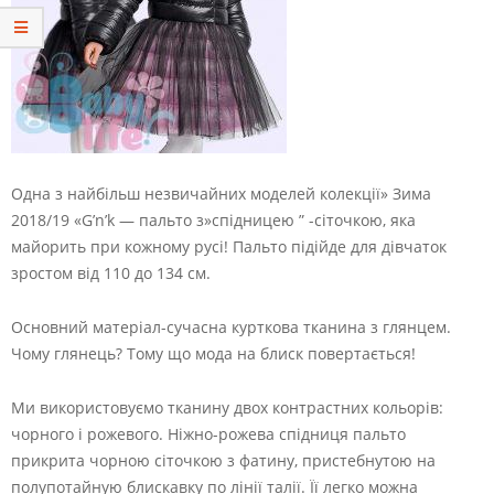
Одна з найбільш незвичайних моделей колекції» Зима
2018/19 «G’n’k — пальто з»спідницею ” -сіточкою, яка
майорить при кожному русі! Пальто підійде для дівчаток
зростом від 110 до 134 см.
Основний матеріал-сучасна курткова тканина з глянцем.
Чому глянець? Тому що мода на блиск
повертається!
Ми використовуємо тканину двох контрастних кольорів:
чорного і рожевого. Ніжно-рожева спідниця пальто
прикрита чорною сіточкою з фатину, пристебнутою на
полупотайную блискавку по лінії талії. Її легко можна