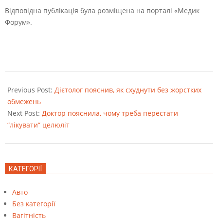
Відповідна публікація була розміщена на порталі «Медик
Форум».
2022-
08-
Previous Post:
Дієтолог пояснив, як схуднути без жорстких
24
обмежень
Next Post:
Доктор пояснила, чому треба перестати
“лікувати” целюліт
КАТЕГОРІЇ
Авто
Без категорії
Вагітність