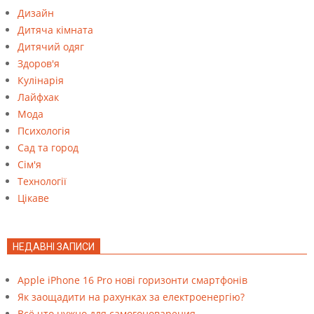
Дизайн
Дитяча кімната
Дитячий одяг
Здоров'я
Кулінарія
Лайфхак
Мода
Психологія
Сад та город
Сім'я
Технології
Цікаве
НЕДАВНІ ЗАПИСИ
Apple iPhone 16 Pro нові горизонти смартфонів
Як заощадити на рахунках за електроенергію?
Всё что нужно для самогоноварения