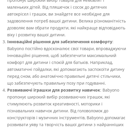
пропонує широкий вибір товарів для немовлят і
маленьких дітей. Від пляшечок і сосок до дитячих
автокрісел і грашок, ви знайдете все необхідне для
задоволення потреб вашої дитини. Велика різноманітність
дозволяє вам обрати продукти, які найкраще відповідають
віку і розвитку вашої дитини.
Інноваційні рішення для забезпечення комфорту
:
Babyono постійно вдосконалює свої товари, впроваджуючи
інноваційні рішення, щоб забезпечити максимальний
комфорт для дитини і спокій для батьків. Наприклад,
автоматичні гойдалки, які допомагають заспокоїти дитину
перед сном, або анатомічно правильні дитячі стільчики,
що забезпечують правильну позу при годуванні.
Розвиваючі іграшки для розвитку навичок
: Babyono
пропонує широкий вибір розвиваючих іграшок, які
стимулюють розвиток креативності, моторики і
пізнавальних навичок дитини. Від головоломок до
конструкторів і музичних інструментів, Babyono допомагає
розвивати уяву та творчість вашої дитини з найранніших