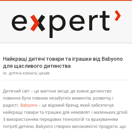
Skip
to
content
EXPERT
Secondary
Navigation
Найкращі дитячі товари та іграшки від Babyono
Menu
для щасливого дитинства
IN:
ДИТЯЧА КІМНАТА
,
ЦІКАВЕ
Дитячий світ – це магічне місце, де кожне дитинство
повинно бути повним незабутніх моментів, розвитку і
радості.
Babyono
– це відомий бренд, який забезпечує
найкращі товари та іграшки для немовлят і маленьких дітей.
З використанням передових технологій та врахуванням
потреб дитини, Babyono створює високоякісні продукти, що