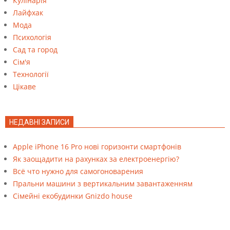
Кулінарія
Лайфхак
Мода
Психологія
Сад та город
Сім'я
Технології
Цікаве
НЕДАВНІ ЗАПИСИ
Apple iPhone 16 Pro нові горизонти смартфонів
Як заощадити на рахунках за електроенергію?
Всё что нужно для самогоноварения
Пральни машини з вертикальним завантаженням
Cімейні екобудинки Gnizdo house