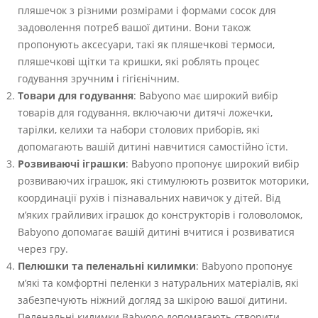
пляшечок з різними розмірами і формами сосок для
задоволення потреб вашої дитини. Вони також
пропонують аксесуари, такі як пляшечкові термоси,
пляшечкові щітки та кришки, які роблять процес
годування зручним і гігієнічним.
Товари для годування
: Babyono має широкий вибір
товарів для годування, включаючи дитячі ложечки,
тарілки, келихи та набори столових приборів, які
допомагають вашій дитині навчитися самостійно їсти.
Розвиваючі іграшки
: Babyono пропонує широкий вибір
розвиваючих іграшок, які стимулюють розвиток моторики,
координації рухів і пізнавальних навичок у дітей. Від
м’яких грайливих іграшок до конструкторів і головоломок,
Babyono допомагає вашій дитині вчитися і розвиватися
через гру.
Пелюшки та пеленальні килимки
: Babyono пропонує
м’які та комфортні пеленки з натуральних матеріалів, які
забезпечують ніжний догляд за шкірою вашої дитини.
Пеленальні килимки Babyono допомагають створити