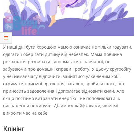
У наші дні бути хорошою мамою означає не тільки годувати,
одягати і оберігати дитину від небезпек. Мама повинна
розважати, розвивати і допомагати в навчанні, не
забуваючи про домашні справи і роботу. У цьому кругообігу
у неї немає часу відпочити, зайнятися улюбленим хобі,
отримати приємні враження, загалом, зробити щось, що
приносить задоволення і допомагає відновити сили. Але
якщо постійно витрачати енергію і не поповнювати її,
виснаження неминуче. Ділимося лайфхаками, як мамі
викроїти час на себе.
Клінінг