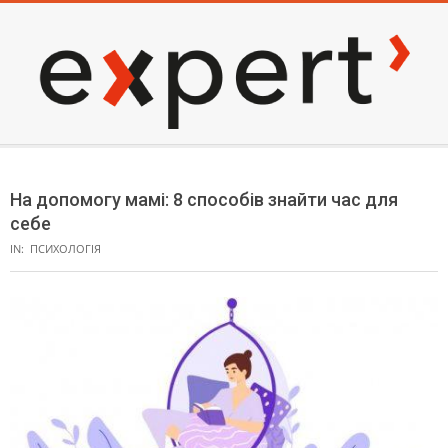
Skip
to
content
EXPERT
Secondary
Navigation
На допомогу мамі: 8 способів знайти час для
Menu
себе
IN:
ПСИХОЛОГІЯ