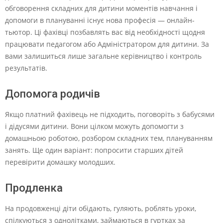
обговорення складних для дитини моментів навчання і
допомоги в плануванні існує нова професія — онлайн-
тьютор. Ці фахівці позбавлять вас від необхідності щодня
працювати педагогом або Адміністратором для дитини. За
вами залишиться лише загальне керівництво і контроль
результатів.
Допомога родичів
Якщо платний фахівець не підходить, поговоріть з бабусями
і дідусями дитини. Вони цілком можуть допомогти з
домашньою роботою, розбором складних тем, плануванням
занять. Ще один варіант: попросити старших дітей
перевірити домашку молодших.
Продленка
На продовженці діти обідають, гуляють, роблять уроки,
спілкуються з однолітками, займаються в гуртках за