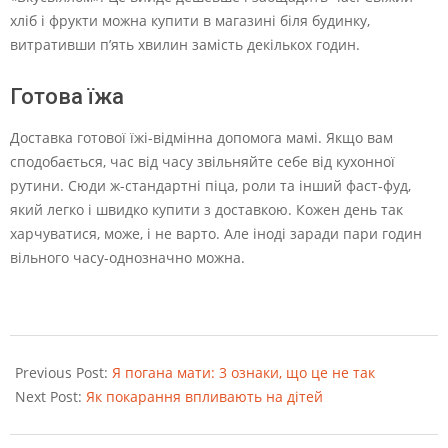
хліб і фрукти можна купити в магазині біля будинку,
витративши п’ять хвилин замість декількох годин.
Готова їжа
Доставка готової їжі-відмінна допомога мамі. Якщо вам
сподобається, час від часу звільняйте себе від кухонної
рутини. Сюди ж-стандартні піца, роли та інший фаст-фуд,
який легко і швидко купити з доставкою. Кожен день так
харчуватися, може, і не варто. Але іноді заради пари годин
вільного часу-однозначно можна.
2021-
11-
Previous Post:
Я погана мати: 3 ознаки, що це не так
18
Next Post:
Як покарання впливають на дітей