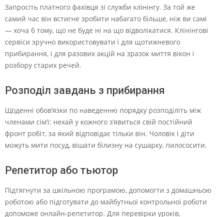
Запросіть платного фахівця зі служби клінінгу. За той же
самий час він встигне зробити набагато більше, ніж ви самі
— хоча б тому, що не буде ні на що відволікатися. Клінінгові
сервіси зручно використовувати і для щотижневого
прибирання, і для разових акцій на зразок миття вікон і
розбору старих речей.
Розподіл завдань з прибирання
Щоденні обов’язки по наведенню порядку розподіліть між
членами сім’ї: нехай у кожного з’явиться свій постійний
фронт робіт, за який відповідає тільки він. Чоловік і діти
можуть мити посуд, вішати білизну на сушарку, пилососити.
Репетитор або тьютор
Підтягнути за шкільною програмою, допомогти з домашньою
роботою або підготувати до майбутньої контрольної роботи
допоможе онлайн-репетитор. Для перевірки уроків,