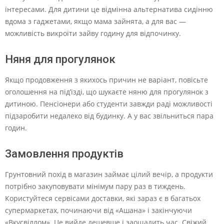
інтересами. Для дитини це відмінна альтернатива сидінню
вдома з гаджетами, якщо мама зайнята, а для вас —
можливість викроїти зайву годину для відпочинку.
Няня для прогулянок
Якщо продовження з якихось причин не варіант, повісьте
оголошення на під’їзді, що шукаєте няню для прогулянок з
дитиною. Пенсіонери або студенти завжди раді можливості
підзаробити недалеко від будинку. А у вас звільниться пара
годин.
Замовлення продуктів
Грунтовний похід в магазин займає цілий вечір, а продукти
потрібно закуповувати мінімум пару раз в тиждень.
Користуйтеся сервісами доставки, які зараз є в багатьох
супермаркетах, починаючи від «Ашана» і закінчуючи
«Вкусвіллом». Це вийде дешевше і заощадить час. Свіжий