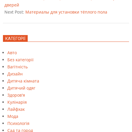
22
дверей
Next Post:
Материалы для установки тёплого пола
КАТЕГОРІЇ
Авто
Без категорії
Вагітність
Дизайн
Дитяча кімната
Дитячий одяг
Здоров'я
Кулінарія
Лайфхак
Мода
Психологія
Сад та город