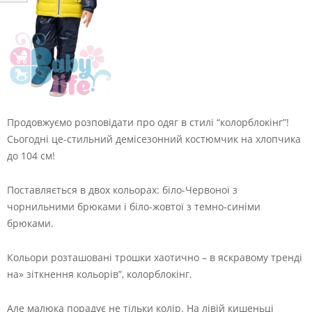
Продовжуємо розповідати про одяг в стилі “колорблокінг”!
Сьогодні це-стильний демісезонний костюмчик на хлопчика
до 104 см!
Поставляється в двох кольорах: біло-Червоної з
чорнильними брюками і біло-жовтої з темно-синіми
брюками.
Кольори розташовані трошки хаотично – в
яскравому тренді
на» зіткнення кольорів”, колорблокінг.
Але малюка порадує не тільки колір. На лівій кишеньці