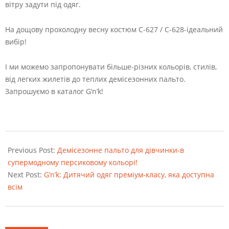
вітру задути під одяг.
На дощову прохолодну весну костюм С-627 / С-628-ідеальний
вибір!
І ми можемо запропонувати більше-різних кольорів, стилів,
від легких жилетів до теплих демісезонних пальто.
Запрошуємо в каталог G’n’k!
2021-
11-
Previous Post:
Демісезонне пальто для дівчинки-в
02
супермодному персиковому кольорі!
Next Post:
G’n’k: Дитячий одяг преміум-класу, яка доступна
всім