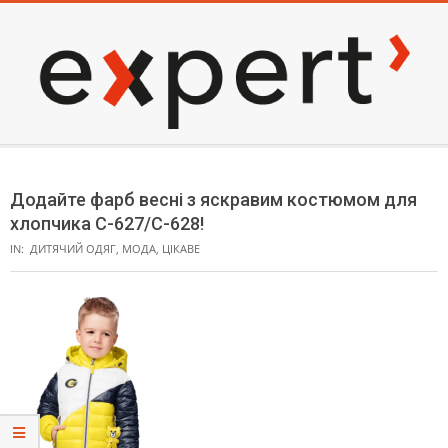
Skip
to
content
EXPERT
Secondary
Navigation
Додайте фарб весні з яскравим костюмом для
Menu
хлопчика С-627/С-628!
IN:
ДИТЯЧИЙ ОДЯГ
,
МОДА
,
ЦІКАВЕ