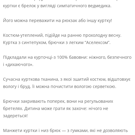
куртки є брелок у вигляді симпатичного ведмедика.
Його можна переважити на рюкзак або іншу куртку!
Костюм-утеплений, підійде на ранню прохолодну весну.
Куртка з синтепухом, брючки з легким “Аселексом”.
Підкладали на курточці-з 100% бавовни: ніжного, безпечного
і «дихаючого».
Сучасна курткова тканина, з якої зшитий костюм, відштовхує
вологу і бруд. Її можна почистити вологою серветкою.
Брючки закривають поперек, вони на регульованих
бретелях. Дитина може грати як захоче: нічого не
задереться!
Манжети куртки і низ брюк — з гумками, які не дозволяють