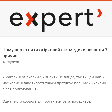
Skip
to
content
EXPERT
Secondary
Navigation
Чому варто пити огірковий сік: медики назвали 7
Menu
причин
IN:
ЗДОРОВ'Я
У магазині огірковий сік знайти не вийде, так як цей напій
має корисні властивості тільки протягом перших 20 хвилин
після приготування.
Однак його користь для організму багатьох здивує.