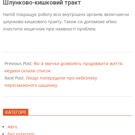
Шлунково-кишковий тракт
Напій покращує роботу всіх внутрішніх органів, включаючи
шлунково-кишкового тракту. Також сік допоможе м’яко
очистити кишечник при наявності проблем.
2022-
08-
Previous Post:
Які 4 звички дозволять продовжити життя:
24
медики склали список
Next Post:
Лікарі попередили про небезпеку
пересмаженого шашлику
КАТЕГОРІЇ
Авто
Без категорії