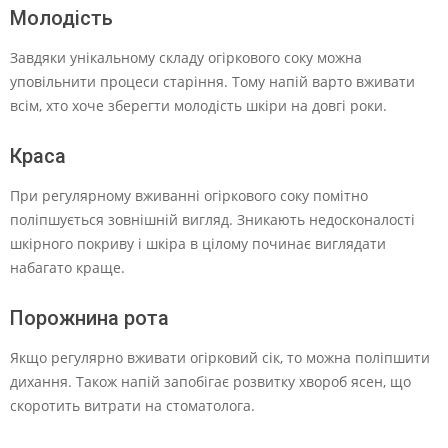
Молодість
Завдяки унікальному складу огіркового соку можна
уповільнити процеси старіння. Тому напій варто вживати
всім, хто хоче зберегти молодість шкіри на довгі роки.
Краса
При регулярному вживанні огіркового соку помітно
поліпшується зовнішній вигляд. Зникають недосконалості
шкірного покриву і шкіра в цілому починає виглядати
набагато краще.
Порожнина рота
Якщо регулярно вживати огірковий сік, то можна поліпшити
дихання. Також напій запобігає розвитку хвороб ясен, що
скоротить витрати на стоматолога.