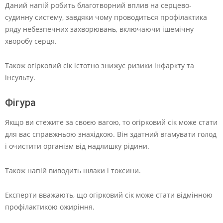
Даний напій робить благотворний вплив на серцево-
судинну систему, завдяки чому проводиться профілактика
ряду небезпечних захворювань, включаючи ішемічну
хворобу серця.
Також огірковий сік істотно знижує ризики інфаркту та
інсульту.
Фігура
Якщо ви стежите за своєю вагою, то огірковий сік може стати
для вас справжньою знахідкою. Він здатний вгамувати голод
і очистити організм від надлишку рідини.
Також напій виводить шлаки і токсини.
Експерти вважають, що огірковий сік може стати відмінною
профілактикою ожиріння.