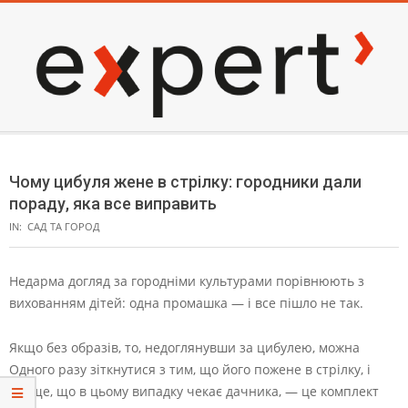
Skip
to
content
EXPERT
Secondary
Navigation
Чому цибуля жене в стрілку: городники дали
Menu
пораду, яка все виправить
IN:
САД ТА ГОРОД
Недарма догляд за городніми культурами порівнюють з
вихованням дітей: одна промашка — і все пішло не так.
Якщо без образів, то, недоглянувши за цибулею, можна
Одного разу зіткнутися з тим, що його пожене в стрілку, і
краще, що в цьому випадку чекає дачника, — це комплект