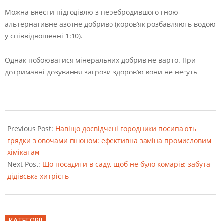
Можна внести підгодівлю з перебродившого гною-
альтернативне азотне добриво (коров’як розбавляють водою
у співвідношенні 1:10).
Однак побоюватися мінеральних добрив не варто. При
дотриманні дозування загрози здоров’ю вони не несуть.
2022-
08-
Previous Post:
Навіщо досвідчені городники посипають
23
грядки з овочами пшоном: ефективна заміна промисловим
хімікатам
Next Post:
Що посадити в саду, щоб не було комарів: забута
дідівська хитрість
КАТЕГОРІЇ