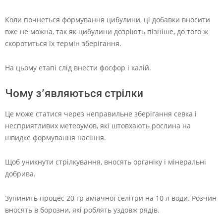
Коли почнеться формування цибулини, ці добавки вносити
вже не можна, так як цибулини дозріють пізніше, до того ж
скоротиться їх термін зберігання.
На цьому етапі слід внести фосфор і калій.
Чому з’являються стрілки
Це може статися через неправильне зберігання севка і
несприятливих метеоумов, які штовхають рослина на
швидке формування насіння.
Щоб уникнути стрілкування, вносять органіку і мінеральні
добрива.
Зупинить процес 20 гр аміачної селітри на 10 л води. Розчин
вносять в борозни, які роблять уздовж рядів.