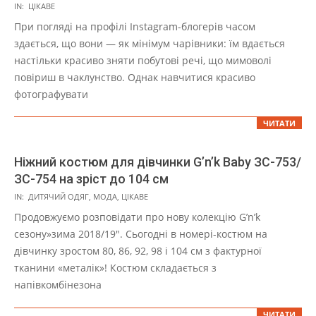
2021-
IN:
ЦІКАВЕ
11-
При погляді на профілі Instagram-блогерів часом
01
здається, що вони — як мінімум чарівники: їм вдається
настільки красиво зняти побутові речі, що мимоволі
повіриш в чаклунство. Однак навчитися красиво
фотографувати
ЧИТАТИ
Ніжний костюм для дівчинки G’n’k Baby ЗС-753/
ЗС-754 на зріст до 104 см
2021-
IN:
ДИТЯЧИЙ ОДЯГ
,
МОДА
,
ЦІКАВЕ
11-
Продовжуємо розповідати про нову колекцію G’n’k
01
сезону»зима 2018/19″. Сьогодні в номері-костюм на
дівчинку зростом 80, 86, 92, 98 і 104 см з фактурної
тканини «металік»! Костюм складається з
напівкомбінезона
ЧИТАТИ