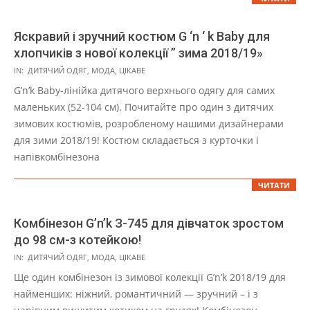
Яскравий і зручний костюм G ‘n ‘ k Baby для
хлопчиків з нової колекції ” зима 2018/19»
2021-
IN:
ДИТЯЧИЙ ОДЯГ
,
МОДА
,
ЦІКАВЕ
11-
G’n’k Baby-лінійка дитячого верхнього одягу для самих
01
маленьких (52-104 см). Почитайте про один з дитячих
зимових костюмів, розробленому нашими дизайнерами
для зими 2018/19! Костюм складається з курточки і
напівкомбінезона
ЧИТАТИ
Комбінезон G’n’k З-745 для дівчаток зростом
до 98 см-з котейкою!
2021-
IN:
ДИТЯЧИЙ ОДЯГ
,
МОДА
,
ЦІКАВЕ
11-
Ще один комбінезон із зимової колекції G’n’k 2018/19 для
01
найменших: ніжний, романтичний — зручний – і з