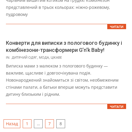
чарівним вишитим котиком на грудях! Комбінезон
представлений в трьох кольорах: ніжно-рожевому,
пудровому
ЧИТАТИ
Конверти для виписки з пологового будинку і
комбінезони-трансформери G’n’k Baby!
2021-
IN:
ДИТЯЧИЙ ОДЯГ
,
МОДА
,
ЦІКАВЕ
11-
Виписка мами з малюком з пологового будинку —
01
важливе, щасливе і довгоочікувана подія.
Новонароджений знайомиться зі світом, необмеженим
стінами палати, а батьки вперше можуть представити
дитину близьким і рідним.
ЧИТАТИ
Навігація
Назад
1
…
7
8
записів