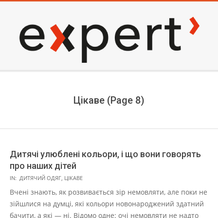
Skip
to
content
EXPERT
Secondary
Navigation
Menu
Цікаве
(Page 8)
Дитячі улюблені кольори, і що вони говорять
про наших дітей
2021-
IN:
ДИТЯЧИЙ ОДЯГ
,
ЦІКАВЕ
11-
Вчені знають, як розвивається зір немовляти, але поки не
01
зійшлися на думці, які кольори новонароджений здатний
бачити, а які — ні. Відомо одне: очі немовляти не надто