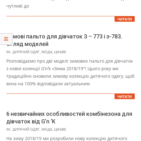
чутливі до
ЧИТАТИ
Зимові пальто для дівчаток З – 773 і з-783.
Огляд моделей
2021-
IN:
ДИТЯЧИЙ ОДЯГ
,
МОДА
,
ЦІКАВЕ
11-
Розповідаємо про дві моделі зимових пальто для дівчаток
01
з нової колекції G’n’k «Зима 2018/19″! Цього року ми
традиційно оновили зимову колекцію дитячого одягу, щоб
вона на 100% відповідали актуальним
ЧИТАТИ
6 незвичайних особливостей комбінезона для
дівчаток від G’n ‘K
2021-
IN:
ДИТЯЧИЙ ОДЯГ
,
МОДА
,
ЦІКАВЕ
11-
На зиму 2018/19 ми розробили нову колекцію дитячого