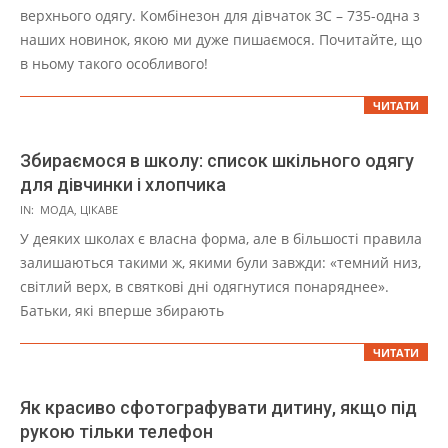
01
верхнього одягу. Комбінезон для дівчаток ЗС – 735-одна з
наших новинок, якою ми дуже пишаємося. Почитайте, що
в ньому такого особливого!
ЧИТАТИ
Збираємося в школу: список шкільного одягу
для дівчинки і хлопчика
2021-
IN:
МОДА
,
ЦІКАВЕ
11-
У деяких школах є власна форма, але в більшості правила
01
залишаються такими ж, якими були завжди: «темний низ,
світлий верх, в святкові дні одягнутися понаряднее».
Батьки, які вперше збирають
ЧИТАТИ
Як красиво сфотографувати дитину, якщо під
рукою тільки телефон