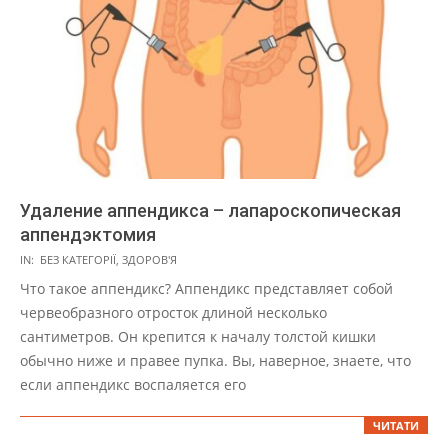
Удаление аппендикса – лапароскопическая
аппендэктомия
2022-
IN:
БЕЗ КАТЕГОРІЇ
,
ЗДОРОВ'Я
11-
Что такое аппендикс? Аппендикс представляет собой
21
червеобразного отросток длиной несколько
сантиметров. Он крепится к началу толстой кишки
обычно ниже и правее пупка. Вы, наверное, знаете, что
если аппендикс воспаляется его
ЧИТАТИ