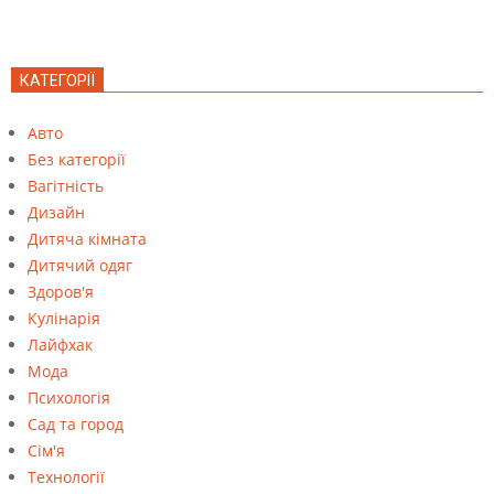
КАТЕГОРІЇ
Авто
Без категорії
Вагітність
Дизайн
Дитяча кімната
Дитячий одяг
Здоров'я
Кулінарія
Лайфхак
Мода
Психологія
Сад та город
Сім'я
Технології