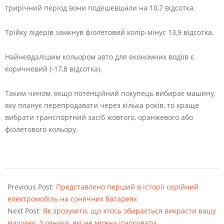
трирічний період вони подешевшали на 10,7 відсотка.
Трійку лідерів замкнув фіолетовий колір-мінус 13,9 відсотка.
Найневдалішим кольором авто для економних водіїв є
коричневий (-17,8 відсотка).
Таким чином, якщо потенційний покупець вибирає машину,
яку планує перепродавати через кілька років, то краще
вибрати транспортний засіб жовтого, оранжевого або
фіолетового кольору.
2022-
08-
Previous Post:
Представлено перший в історії серійний
23
електромобіль на сонячних батареях
Next Post:
Як зрозуміти, що хтось збирається викрасти вашу
машину: 3 ознаки, які не можна ігнорувати