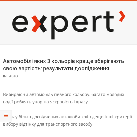
Skip
to
content
EXPERT
Secondary
Navigation
Автомобілі яких 3 кольорів краще зберігають
Menu
свою вартість: результати дослідження
IN:
АВТО
Вибираючи автомобіль певного кольору, багато молодих
водії роблять упор на яскравість і красу.
А ось у більш досвідчених автолюбителів дещо інші критерії
вибору відтінку для транспортного засобу.