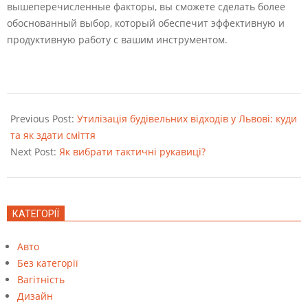
вышеперечисленные факторы, вы сможете сделать более
обоснованный выбор, который обеспечит эффективную и
продуктивную работу с вашим инструментом.
2023-
05-
Previous Post:
Утилізація будівельних відходів у Львові: куди
09
та як здати сміття
Next Post:
Як вибрати тактичні рукавиці?
КАТЕГОРІЇ
Авто
Без категорії
Вагітність
Дизайн