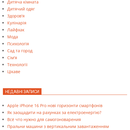
Дитяча кімната
Дитячий одяг
Здоров'я
Кулінарія
Лайфхак
Мода
Психологія
Сад та город
Сім'я
Технології
Цікаве
НЕДАВНІ ЗАПИСИ
Apple iPhone 16 Pro нові горизонти смартфонів
Як заощадити на рахунках за електроенергію?
Всё что нужно для самогоноварения
Пральни машини з вертикальним завантаженням