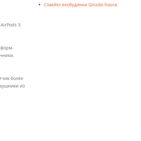
Cімейні екобудинки Gnizdo house
AirPods 3.
 форм-
нники,
тчик более
наушники из