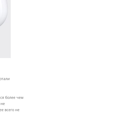
отали
ся более чем
 не
ее всего не