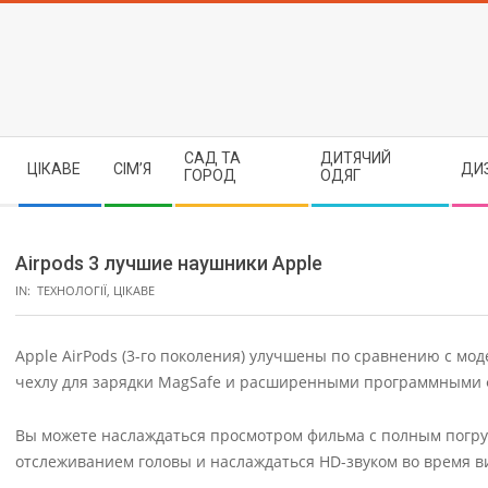
Skip
to
content
Secondary
САД ТА
ДИТЯЧИЙ
ЦІКАВЕ
СІМ’Я
ДИ
Navigation
ГОРОД
ОДЯГ
Menu
Airpods 3 лучшие наушники Apple
IN:
ТЕХНОЛОГІЇ
,
ЦІКАВЕ
Apple AirPods (3-го поколения) улучшены по сравнению с мо
чехлу для зарядки MagSafe и расширенными программными 
Вы можете наслаждаться просмотром фильма с полным погр
отслеживанием головы и наслаждаться HD-звуком во время в