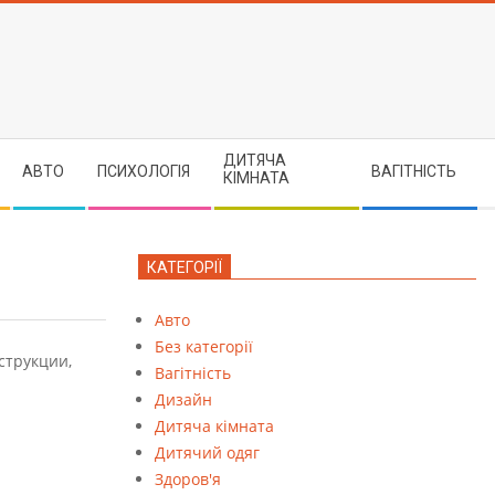
ДИТЯЧА
АВТО
ПСИХОЛОГІЯ
ВАГІТНІСТЬ
КІМНАТА
КАТЕГОРІЇ
Авто
Без категорії
струкции,
Вагітність
Дизайн
Дитяча кімната
Дитячий одяг
Здоров'я