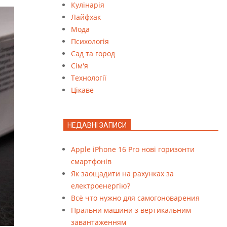
Кулінарія
Лайфхак
Мода
Психологія
Сад та город
Сім'я
Технології
Цікаве
НЕДАВНІ ЗАПИСИ
Apple iPhone 16 Pro нові горизонти
смартфонів
Як заощадити на рахунках за
електроенергію?
Всё что нужно для самогоноварения
Пральни машини з вертикальним
завантаженням