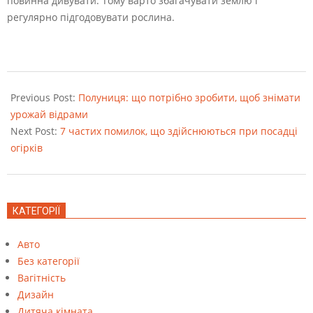
повинна дивувати. Тому варто збагачувати землю і
регулярно підгодовувати рослина.
2022-
08-
Previous Post:
Полуниця: що потрібно зробити, щоб знімати
24
урожай відрами
Next Post:
7 частих помилок, що здійснюються при посадці
огірків
КАТЕГОРІЇ
Авто
Без категорії
Вагітність
Дизайн
Дитяча кімната