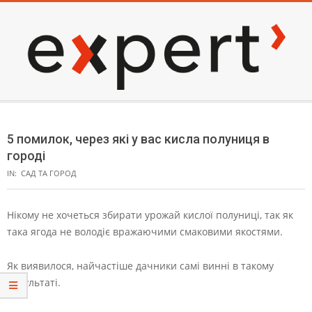
Skip
to
content
EXPERT
Secondary
Navigation
5 помилок, через які у вас кисла полуниця в
Menu
городі
IN:
САД ТА ГОРОД
Нікому не хочеться збирати урожай кислої полуниці, так як
така ягода не володіє вражаючими смаковими якостями.
Як виявилося, найчастіше дачники самі винні в такому
результаті.