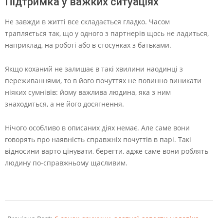
Підтримка у важких ситуаціях
Не завжди в житті все складається гладко. Часом
трапляється так, що у одного з партнерів щось не ладиться,
наприклад, на роботі або в стосунках з батьками.
Якщо коханий не залишає в такі хвилини наодинці з
переживаннями, то в його почуттях не повинно виникати
ніяких сумнівів: йому важлива людина, яка з ним
знаходиться, а не його досягнення.
Нічого особливо в описаних діях немає. Але саме вони
говорять про наявність справжніх почуттів в парі. Такі
відносини варто цінувати, берегти, адже саме вони роблять
людину по-справжньому щасливим.
2022-
08-