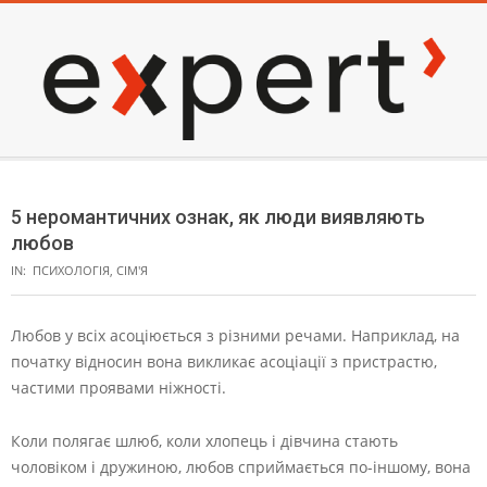
Skip
to
content
EXPERT
Secondary
Navigation
5 неромантичних ознак, як люди виявляють
Menu
любов
IN:
ПСИХОЛОГІЯ
,
СІМ'Я
Любов у всіх асоціюється з різними речами. Наприклад, на
початку відносин вона викликає асоціації з пристрастю,
частими проявами ніжності.
Коли полягає шлюб, коли хлопець і дівчина стають
чоловіком і дружиною, любов сприймається по-іншому, вона