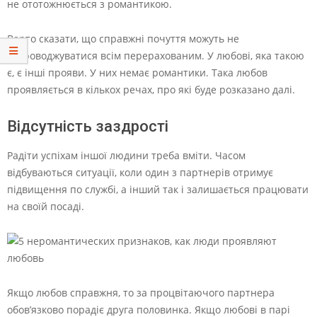
не ототожнюється з романтикою.
Варто сказати, що справжні почуття можуть не
супроводжуватися всім перерахованим. У любові, яка такою
є, є інші прояви. У них немає романтики. Така любов
проявляється в кількох речах, про які буде розказано далі.
Відсутність заздрості
Радіти успіхам іншої людини треба вміти. Часом
відбуваються ситуації, коли один з партнерів отримує
підвищення по службі, а інший так і залишається працювати
на своїй посаді.
Якщо любов справжня, то за процвітаючого партнера
обов’язково порадіє друга половинка. Якщо любові в парі