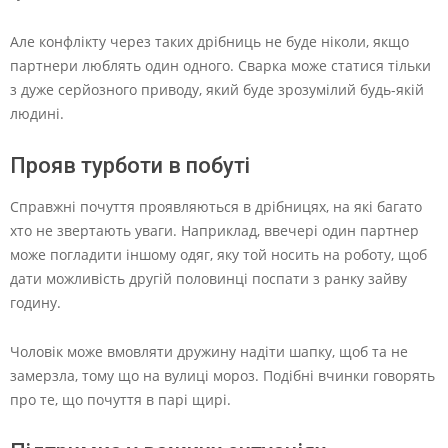
Але конфлікту через таких дрібниць не буде ніколи, якщо
партнери люблять один одного. Сварка може статися тільки
з дуже серйозного приводу, який буде зрозумілий будь-якій
людині.
Прояв турботи в побуті
Справжні почуття проявляються в дрібницях, на які багато
хто не звертають уваги. Наприклад, ввечері один партнер
може погладити іншому одяг, яку той носить на роботу, щоб
дати можливість другій половинці поспати з ранку зайву
годину.
Чоловік може вмовляти дружину надіти шапку, щоб та не
замерзла, тому що на вулиці мороз. Подібні вчинки говорять
про те, що почуття в парі щирі.