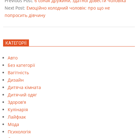
Previous Post:
6 ознак дружини, здатної довести чоловіка
24
Next Post:
Емоційно холодний чоловік: про що не
попросить дівчину
КАТЕГОРІЇ
Авто
Без категорії
Вагітність
Дизайн
Дитяча кімната
Дитячий одяг
Здоров'я
Кулінарія
Лайфхак
Мода
Психологія