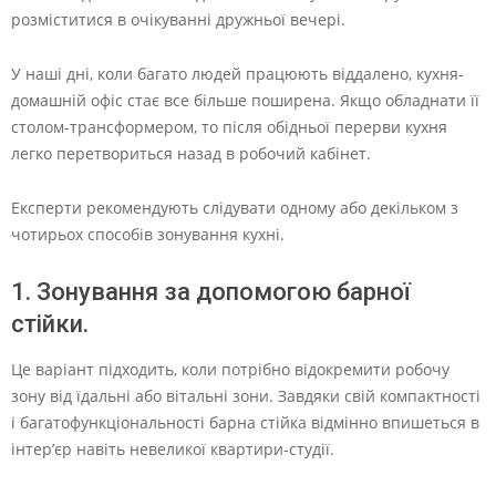
розміститися в очікуванні дружньої вечері.
У наші дні, коли багато людей працюють віддалено, кухня-
домашній офіс стає все більше поширена. Якщо обладнати її
столом-трансформером, то після обідньої перерви кухня
легко перетвориться назад в робочий кабінет.
Експерти рекомендують слідувати одному або декільком з
чотирьох способів зонування кухні.
1. Зонування за допомогою барної
стійки.
Це варіант підходить, коли потрібно відокремити робочу
зону від їдальні або вітальні зони. Завдяки свій компактності
і багатофункціональності барна стійка відмінно впишеться в
інтер’єр навіть невеликої квартири-студії.