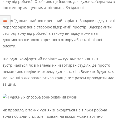
зону від робочої. Особливо це бажано для кухонь, з’єднаних з
іншими приміщеннями, вітальні або їдальні.
Кухня-їдальня-найпоширеніший варіант. Завдяки відсутності
перегородок вона створює відкритий простір. Відокремити
столову зону від робочої в такому випадку можна за
допомогою широкого арочного отвору або статі різної
висоти.
Ще один комфортний варіант — кухня-вітальня. Він
зустрічається як в маленьких квартирах-студіях, де просто
неможливо виділити окрему кухню, так і в Великих будинках,
мешканці яких вважають за краще все разом проводити час
за цим.
Як правило, в таких кухнях знаходиться не тільки робоча
зона і обідній стіл, але і диван, на якому можна зручно