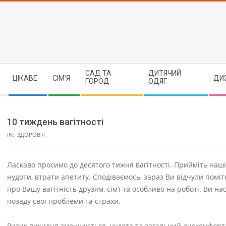
Skip
to
content
Secondary
САД ТА
ДИТЯЧИЙ
ЦІКАВЕ
СІМ’Я
ДИ
Navigation
ГОРОД
ОДЯГ
Menu
10 тиждень вагітності
IN:
ЗДОРОВ'Я
Ласкаво просимо до десятого тижня вагітності. Прийміть наші
нудоти, втрати апетиту. Сподіваємось, зараз Ви відчули пом
про Вашу вагітність друзям, сім’ї та особливо на роботі. Ви н
позаду свої проблеми та страхи.
Ризик викидня зменшується, нудота та загальний дискомфорт