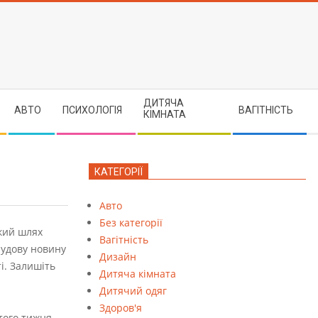
ДИТЯЧА
АВТО
ПСИХОЛОГІЯ
ВАГІТНІСТЬ
КІМНАТА
КАТЕГОРІЇ
Авто
Без категорії
гкий шлях
Вагітність
чудову новину
Дизайн
і. Залишіть
Дитяча кімната
Дитячий одяг
Здоров'я
того тижня