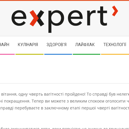
EXPERT
ЗАЙН
КУЛІНАРІЯ
ЗДОРОВ’Я
ЛАЙФХАК
ТЕХНОЛОГІЇ
 вітання, одну чверть вагітності пройдено! То справді був неле
ітні покращення. Тепер ви можете з великим спокоєм оголосити 
асправді перебуваєте в заключному етапі першої чверті вагітност
 буде зменшуватися доти, доки повністю не зникне до тринадця