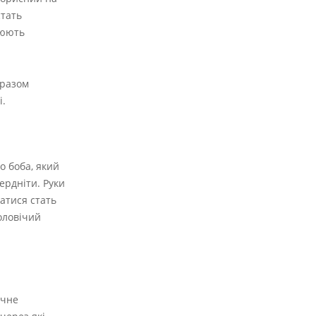
стать
нюють
 разом
і.
о боба, який
ердніти. Руки
натися стать
оловічий
очне