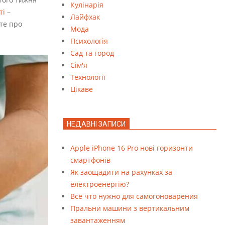
Кулінарія
ті
–
Лайфхак
те про
Мода
Психологія
Сад та город
Сім'я
Технології
Цікаве
НЕДАВНІ ЗАПИСИ
Apple iPhone 16 Pro нові горизонти
смартфонів
Як заощадити на рахунках за
електроенергію?
Всё что нужно для самогоноварения
Пральни машини з вертикальним
завантаженням