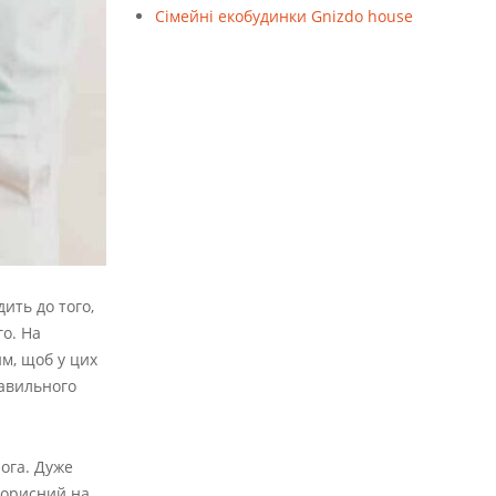
Cімейні екобудинки Gnizdo house
ить до того,
го. На
им, щоб у цих
равильного
йога. Дуже
 корисний на