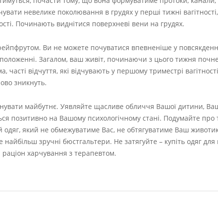
тимуться, почасти тому, що вона формуватиме протоки, канали, 
чувати невелике поколювання в грудях у перші тижні вагітності,
ності. Починають виднітися поверхневі вени на грудях.
 грейпфрутом. Ви не можете почуватися впевненіше у повсякден
положенні. Загалом, ваш живіт, починаючи з цього тижня почне 
, часті відчуття, які відчувають у першому триместрі вагітності
ово зникнуть.
планувати майбутнє. Уявляйте щасливе обличчя Вашої дитини, В
ться позитивно на Вашому психологічному стані. Подумайте про
ий одяг, який не обмежуватиме Вас, не обтягуватиме Ваш животик
 найбільш зручні бюстгальтери. Не затягуйте – купіть одяг для 
 раціон харчування з терапевтом.