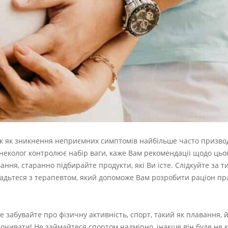
так як зникнення неприємних симптомів найбільше часто призвод
Гінеколог контролює набір ваги, каже Вам рекомендації щодо цьо
ння, старанно підбирайте продукти, які Ви їсте. Слідкуйте за т
Порадьтеся з терапевтом, який допоможе Вам розробити раціон п
е забувайте про фізичну активність, спорт, такий як плавання, 
дпочивати! Не займайтеся спортом надмірно, інакше він буде не