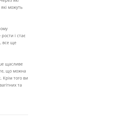
через які
 які можуть
ному
рости і стає
, все ще
аше щасливе
 те, що можна
. Крім того ви
вагітних та