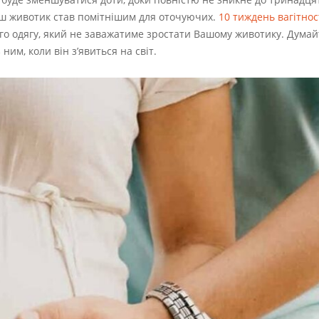
аш животик став помітнішим для оточуючих.
10 тиждень вагітнос
го одягу, який не заважатиме зростати Вашому животику. Думай
им, коли він з’явиться на світ.