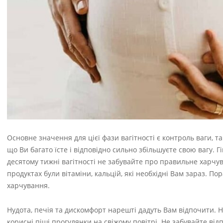
Основне значення для цієї фази вагітності є контроль ваги, 
що Ви багато їсте і відповідно сильно збільшуєте свою вагу. 
десятому тижні вагітності не забувайте про правильне харчува
продуктах були вітаміни, кальцій, які необхідні Вам зараз. 
харчування.
Нудота, печія та дискомфорт нарешті дадуть Вам відпочити. Н
корисні піші прогулянки на свіжому повітрі. Не забувайте ві