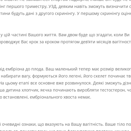
нінг першого триместру, УЗД, деяким навіть зможуть визначити 
тини будуть дані з другого скринінгу. У першому скринінгу оці
ь у цій частині Вашого життя. Вам двом буде що згадати, коли Ви
оводжує Вас крок за кроком протягом дев’яти місяців вагітност
від ембріона до плода. Ваш маленький тепер має розмір великог
 набирати вагу, формуються його легені, його скелет починає тв
На цьому етапі все основне вже розвинулося. Деякі зможуть діз
ша дитина хлопчик, яєчка починають виробляти тестостерон, ч
 встановлені, ембріонального хвоста немає.
ші очевидні ознаки, що вказують на Вашу вагітність. Ваше тіло п