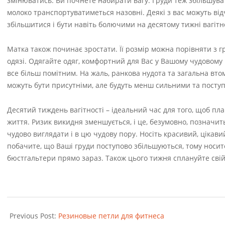
змінюватись. Ви почнете набирати вагу. Груди теж збільшува
молоко транспортуватиметься назовні. Деякі з вас можуть від
збільшитися і бути навіть болючими на десятому тижні вагіт
Матка також починає зростати. Її розмір можна порівняти з
одязі. Одягайте одяг, комфортний для Вас у Вашому чудовому 
все більш помітним. На жаль, ранкова нудота та загальна втома
можуть бути присутніми, але будуть менш сильними та поступ
Десятий тиждень вагітності – ідеальний час для того, щоб 
життя. Ризик викидня зменшується, і це, безумовно, позначи
чудово виглядати і в цю чудову пору. Носіть красивий, цікав
побачите, що Ваші груди поступово збільшуються, тому носите
бюстгальтери прямо зараз. Також цього тижня сплануйте свій
2022-
11-
Previous Post:
Резиновые петли для фитнеса