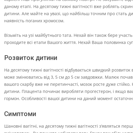
даному етапі. На десятому тижні вагітності вже роблять скри
дитини. Але майте на увазі, що найбільш точним про стать ди
наявність поганих хромосом.
Візьміть на узі майбутнього тата. Нехай він також бере участ
проходите всі етапи Вашого життя. Нехай Ваша половинка супр
Розвиток дитини
На десятому тижні вагітності відбувається швидкий розвиток 
може змінюватись від 3, 5 см до 5 см завдовжки. Малюк почав
вашого скарбу вже не перетинчасті, мозок росте дуже стійко. 
дитини. Плацента починає виробляти прогестерон, і якщо ва
гормон. Особливості вашої дитини на даний момент остаточно
Симптоми
Шановні вагітні, на десятому тижні вагітності з’являться пер