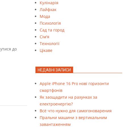
Кулінарія
Лайфхак
Мода
Психологія
Сад та город
Сім'я
Технології
нутися до
Цікаве
НЕДАВНІ ЗАПИСИ
Apple iPhone 16 Pro нові горизонти
смартфонів
Як заощадити на рахунках за
електроенергію?
Всё что нужно для самогоноварения
Пральни машини з вертикальним
завантаженням