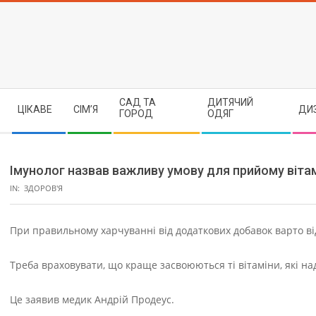
Skip
to
content
Secondary
САД ТА
ДИТЯЧИЙ
ЦІКАВЕ
СІМ’Я
ДИ
Navigation
ГОРОД
ОДЯГ
Menu
Імунолог назвав важливу умову для прийому вітам
IN:
ЗДОРОВ'Я
При правильному харчуванні від додаткових добавок варто в
Треба враховувати, що краще засвоюються ті вітаміни, які на
Це заявив медик Андрій Продеус.