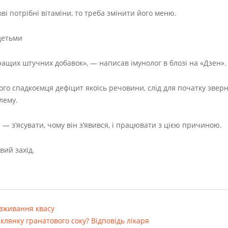
ві потрібні вітаміни, то треба змінити його меню.
ащих штучних добавок», — написав імунолог в блозі на «Дзен».
вого спадкоємця дефіцит якоїсь речовини, слід для початку звер
лему.
 — з’ясувати, чому він з’явився, і працювати з цією причиною.
вий захід.
вживання квасу
клянку гранатового соку? Відповідь лікаря