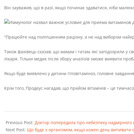
Він зауважив, що в разі, якщо починає здаватися, ніби малюко
“Працюйте над поліпшенням раціону, а не над вибором найкр
Також фахівець сказав, що мамам і татам, які запідозрили у с
лікаря. Тільки медик після збору аналізів зможе виявити проб
Якщо буде виявлено у дитини гіповітаміноз, головне завдання
Крім того, Продеус нагадав, що прийом вітамінів – це тимчасо
2022-
08-
Previous Post:
Доктор попередила про небезпеку надмірного 
23
Next Post:
Що буде з організмом, якщо кожен день випивати с